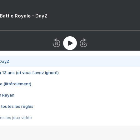
 Battle Royale - DayZ
 DayZ
 a 13 ans (et vous l'avez ignoré)
e (littéralement)
im Rayan
 toutes les règles
s les jeux vidéo
us choquant de Rockstar ? - Le scandale BULLY