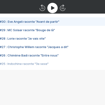
#30 : Eve Angeli raconte "Avant de partir"
#29 : MC Solaar raconte "Bouge de là"
28 : Lorie raconte "Je vais vite"
#27 : Christophe Willem raconte "Jacques a dit"
#26 : Chimène Badi raconte "Entre nous"
#25 : Indochine raconte "3e sexe"
#24 : Zaho raconte "C'est chelou"
#23 : Patrick Bruel raconte "Au café des délices"
#22 : Kyo raconte "Le chemin"
#21 : Nolwenn Leroy raconte "Cassé"