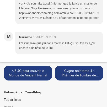
<br /> Je souhaite aussi t'informer que je lance un challenge
littéraire. Si ça t'intéresse, tu peux venir y faire un tour ici :
http://worldbook.canalblog.com/archives/2013/01/13/2613159
2.html<br /> <br /> Désolée du dérangement et bonne journée
M
Marinette
10/01/2013 21:53
C'est un livre que j'ai dans ma wish list =) Et vu ton avis, j'ai
encore plus hâte de le lire !
< 6 JC pour sauver le
Cygne noir tome 4 :
Monde de Vincent Pernal
l'héritier de l'ombre de
Richelle Mead >
Hébergé par Canalblog
Top articles