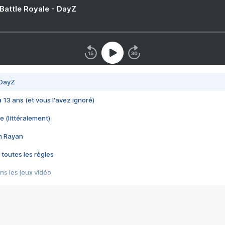
 Battle Royale - DayZ
 DayZ
 a 13 ans (et vous l'avez ignoré)
e (littéralement)
im Rayan
 toutes les règles
s les jeux vidéo
us choquant de Rockstar ? - Le scandale BULLY
e plus moche de Steam