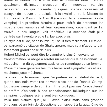
Arthur et Hubert. Le livre va ensuite présenter deux histoires
quasiment distinctes s'occuper d'un nouveau vampire
récalcitrant, ce qui présente quelques scènes cocasses et
essayer de trouver une solution à la rivalité entre la Maison de
Londres et la Maison de Cardiff (ce sont deux communautés de
vampire). La première histoire a pour intérêt de présenter les
moeurs des vampires et leur organisation, cependant je l'ai
trouvé un peu longue, voir répétitive. La seconde était plus
centrée sur l'aventure et je l'ai lue avec plaisir.
Le style est fluide, sans lourdeur; il se lit très facilement. Le texte
est parsemé de citation de Shakespeare, mais cela n'apporte par
forcément grand chose de plus.
Hubert Michel est peut-être le vampire le plus émouvant, sa
transformation l'a obligé à arrêter un métier qui le passionnait : la
médecine. Il a dû également assister au remariage de sa femme.
D'une manière générale les trois héros sont sympathiques et les
méchants juste méchants....
Je crois que le moment que j'ai préféré est au début du récit,
quand nos trois vampires doivent s'occuper de Donald Crump,
tout jeune vampire de son état. Il ne croit pas ses "précepteurs"
et préfère s'en tenir à ses connaissances folkloriques sur les
vampires. quelques scène sont bien comiques.
Voilà une histoire que j'ai lu avec plaisir mais sans grandes
émotions et un brin de déceptions par rapport à la quatrième de