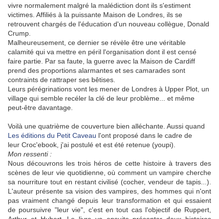
vivre normalement malgré la malédiction dont ils s'estiment
victimes. Affiliés à la puissante Maison de Londres, ils se
retrouvent chargés de l'éducation d'un nouveau collègue, Donald
Crump.
Malheureusement, ce dernier se révèle être une véritable
calamité qui va mettre en péril l'organisation dont il est censé
faire partie. Par sa faute, la guerre avec la Maison de Cardiff
prend des proportions alarmantes et ses camarades sont
contraints de rattraper ses bêtises.
Leurs pérégrinations vont les mener de Londres à Upper Plot, un
village qui semble recéler la clé de leur problème... et même
peut-être davantage.
Voilà une quatrième de couverture bien alléchante. Aussi quand
Les éditions du Petit Caveau
l'ont proposé dans le cadre de
leur
Croc'ebook, j'ai postulé et est été retenue (youpi).
Mon ressenti :
Nous découvrons les trois héros de cette histoire à travers des
scènes de leur vie quotidienne, où comment un vampire cherche
sa nourriture tout en restant civilisé (cocher, vendeur de tapis...).
L'auteur présente sa vision des vampires, des hommes qui n'ont
pas vraiment changé depuis leur transformation et qui essaient
de poursuivre "leur vie", c'est en tout cas l'objectif de Ruppert,