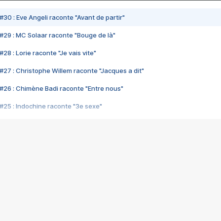
#30 : Eve Angeli raconte "Avant de partir"
#29 : MC Solaar raconte "Bouge de là"
28 : Lorie raconte "Je vais vite"
#27 : Christophe Willem raconte "Jacques a dit"
#26 : Chimène Badi raconte "Entre nous"
#25 : Indochine raconte "3e sexe"
#24 : Zaho raconte "C'est chelou"
#23 : Patrick Bruel raconte "Au café des délices"
#22 : Kyo raconte "Le chemin"
#21 : Nolwenn Leroy raconte "Cassé"
#20 : Patrick Hernandez raconte "Born to be alive"
#19 : Lorie raconte "Près de moi"