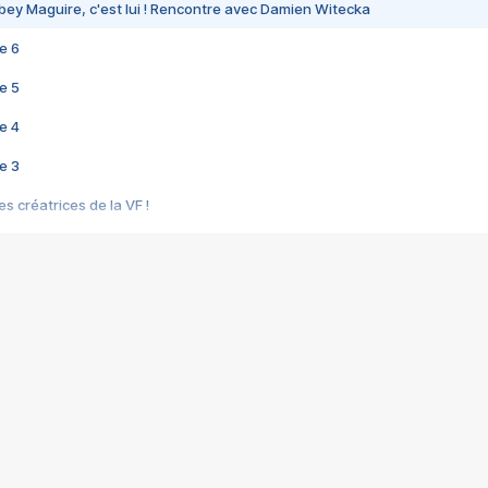
bey Maguire, c'est lui ! Rencontre avec Damien Witecka
e 6
e 5
e 4
e 3
s créatrices de la VF !
e 2
e 1
e Mektoub My Love arrive enfin ! Rencontre avec Shaïn Boumedine et Sal
i : après Toni en famille
elle réalise le bouleversant Dites lui que je l'aime
ais ! Rencontre autour de Vie privée de Rebecca Zlotowski
 de Marguerite, Grave... Rencontre avec Ella Rumpf