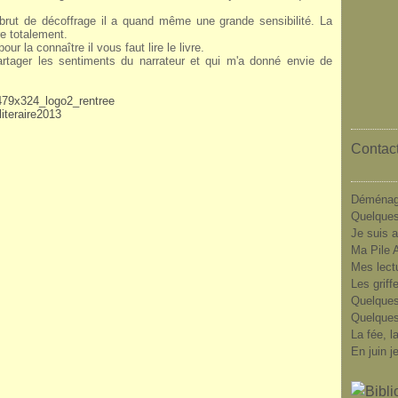
rut de décoffrage il a quand même une grande sensibilité. La
vre totalement.
r la connaître il vous faut lire le livre.
artager les sentiments du narrateur et qui m'a donné envie de
Contact
Déménag
Quelques
Je suis a
Ma Pile A
Mes lect
Les griff
Quelques
Quelques
La fée, l
En juin j