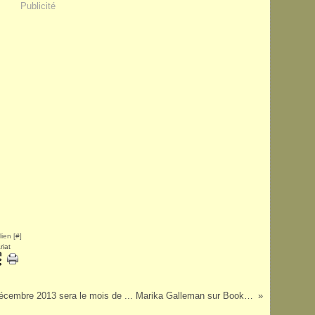
Publicité
ien [
#
]
riat
Le mois de décembre 2013 sera le mois de ... Marika Galleman sur Book en Stock