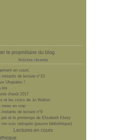
er le propriétaire du blog
Articles récents
ement en cours.
 instants de lecture n°10
ux Utopiales !
 lire
ures d'août 2017
es et les crocs de Jo Walton
 news en vrac
 instants de lecture n°9
a pie et le printemps de Elisabeth Ebory
e me suis rattrapée (pauvre bibliothèque)
Lectures en cours