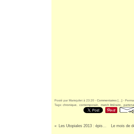
Posté par Mariejuliet à 23:20 -
Commentaires [
…
]
- Permal
Tags:
chronique
,
contemporain
,
match littéraire
,
partena
Les Utopiales 2013 : épisode 1