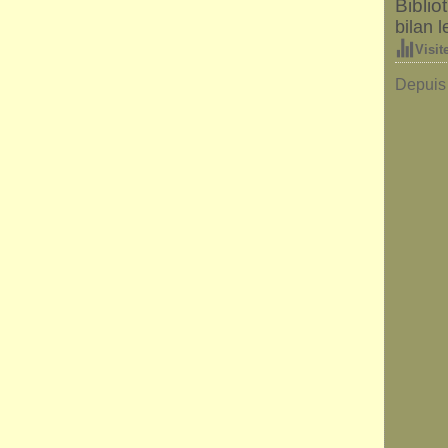
Bibli
bilan l
Visit
Depuis 