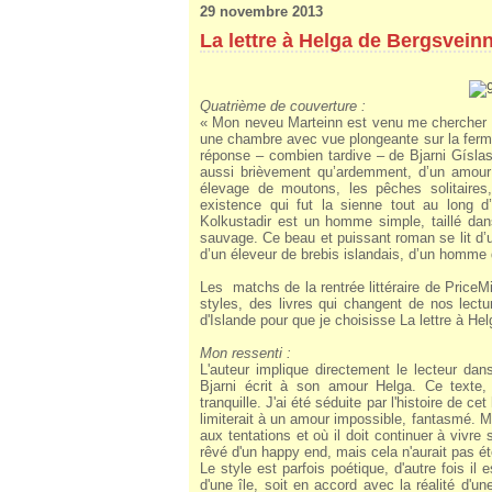
29 novembre 2013
La lettre à Helga de Bergsvein
Quatrième de couverture :
« Mon neveu Marteinn est venu me chercher à l
une chambre avec vue plongeante sur la ferme
réponse – combien tardive – de Bjarni Gíslas
aussi brièvement qu’ardemment, d’un amour 
élevage de moutons, les pêches solitaires
existence qui fut la sienne tout au long 
Kolkustadir est un homme simple, taillé dans
sauvage. Ce beau et puissant roman se lit d’u
d’un éleveur de brebis islandais, d’un homme 
Les matchs de la rentrée littéraire de Price
styles, des livres qui changent de nos lectur
d'Islande pour que je choisisse La lettre à Hel
Mon ressenti :
L'auteur implique directement le lecteur dans
Bjarni écrit à son amour Helga. Ce texte,
tranquille. J'ai été séduite par l'histoire de c
limiterait à un amour impossible, fantasmé. Mai
aux tentations et où il doit continuer à vivr
rêvé d'un happy end, mais cela n'aurait pas é
Le style est parfois poétique, d'autre fois il 
d'une île, soit en accord avec la réalité d'u