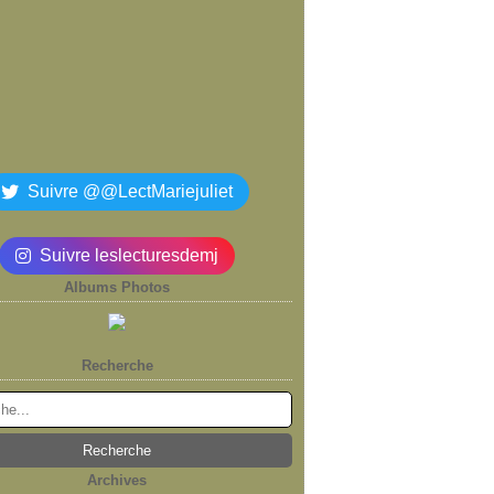
Suivre @@LectMariejuliet
Suivre leslecturesdemj
Albums Photos
Recherche
Archives