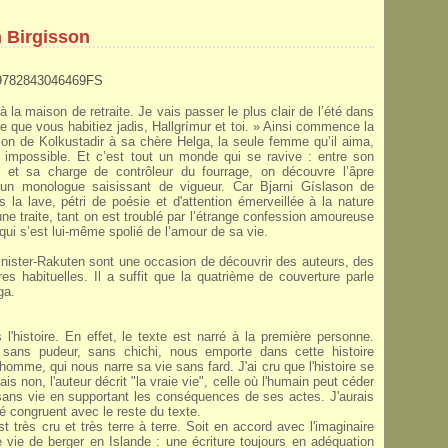
n Birgisson
a maison de retraite. Je vais passer le plus clair de l’été dans
 que vous habitiez jadis, Hallgrímur et toi. » Ainsi commence la
on de Kolkustadir à sa chère Helga, la seule femme qu’il aima,
impossible. Et c’est tout un monde qui se ravive : entre son
, et sa charge de contrôleur du fourrage, on découvre l’âpre
d’un monologue saisissant de vigueur. Car Bjarni Gíslason de
 la lave, pétri de poésie et d'attention émerveillée à la nature
ne traite, tant on est troublé par l’étrange confession amoureuse
qui s’est lui-même spolié de l’amour de sa vie.
Minister-Rakuten sont une occasion de découvrir des auteurs, des
es habituelles. Il a suffit que la quatrième de couverture parle
ga.
 l'histoire. En effet, le texte est narré à la première personne.
 sans pudeur, sans chichi, nous emporte dans cette histoire
et homme, qui nous narre sa vie sans fard. J'ai cru que l'histoire se
s non, l'auteur décrit "la vraie vie", celle où l'humain peut céder
e sans vie en supportant les conséquences de ses actes. J'aurais
té congruent avec le reste du texte.
est très cru et très terre à terre. Soit en accord avec l'imaginaire
ne vie de berger en Islande : une écriture toujours en adéquation