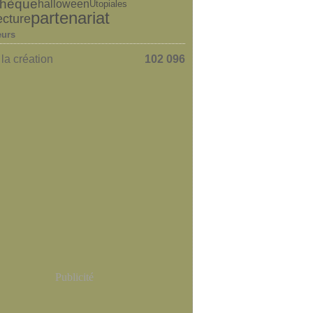
othèque
halloween
Utopiales
partenariat
ecture
eurs
la création
102 096
Publicité