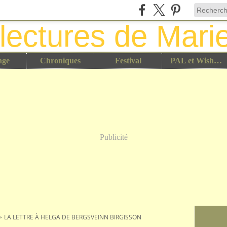
nge
Chroniques
Festival
PAL et Wish List
Publicité
>
LA LETTRE À HELGA DE BERGSVEINN BIRGISSON