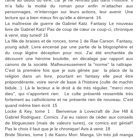
ramé au début du livre, car je ne rentrais pas dans l'histoire. Il
m'a fallu la moitié du roman pour enfin m'attacher aux
personnages, m'interroger sur leurs actions, leur avenir. Une
lecture qui a bien mieux fini qu'elle a démarré. 16.
La maîtresse de guerre de Gabriel Katz. Fantasy. Le nouveau
livre de Gabriel Katz! Pas de coup de cœur ce coup-ci, chronique
à venir, stay tuned! 16
La fille de braises et de ronces, tome 1 de Rae Carson. Fantasy,
young adult. Livre encensé par une partie de la blogosphère et
du coup légère déception pour moi. J'ai été enchantée de
découvrir une héroïne boulotte, en décalage par rapport aux
canons de la société. Malheureusement la "norme" la rattrape.
C'est la première fois que je suis gênée par la place de la
religion dans un livre, pourtant en fantasy elle peut être
prépondérante, voire servir de base à l'histoire (culte de machin
bidule...). Là le lecteur a le droit à de très régulier, "merci mon
dieu", qui n'apportent rien. Le culte présenté ressemble très
fortement au catholicisme et ne présente rien de nouveau. C'est
quand même bien écrit. 15
Locke & Key, tome 1 : Bienvenue à Lovecraft de Joe Hill &
Gabriel Rodriguez. Comics. J'ai eu raison de céder aux conseils
de blogueuses (mais de valeurs sures), ce comics est génial!!
Pas le choix il faut que je le chronique! Avis à venir. 18
Bride Stories, tome 1 de Kaoru Mori. Manga. Un très joli manga