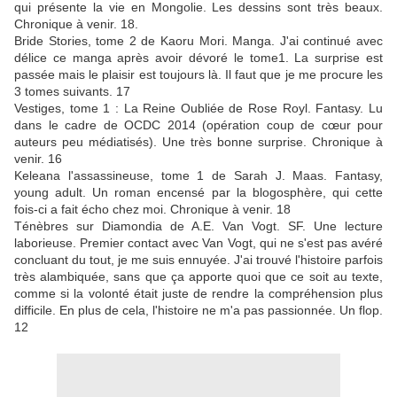
qui présente la vie en Mongolie. Les dessins sont très beaux.
Chronique à venir. 18.
Bride Stories, tome 2 de Kaoru Mori. Manga. J'ai continué avec
délice ce manga après avoir dévoré le tome1. La surprise est
passée mais le plaisir est toujours là. Il faut que je me procure les
3 tomes suivants. 17
Vestiges, tome 1 : La Reine Oubliée de Rose Royl. Fantasy. Lu
dans le cadre de OCDC 2014 (opération coup de cœur pour
auteurs peu médiatisés). Une très bonne surprise. Chronique à
venir. 16
Keleana l'assassineuse, tome 1 de Sarah J. Maas. Fantasy,
young adult. Un roman encensé par la blogosphère, qui cette
fois-ci a fait écho chez moi. Chronique à venir. 18
Ténèbres sur Diamondia de A.E. Van Vogt. SF. Une lecture
laborieuse. Premier contact avec Van Vogt, qui ne s'est pas avéré
concluant du tout, je me suis ennuyée. J'ai trouvé l'histoire parfois
très alambiquée, sans que ça apporte quoi que ce soit au texte,
comme si la volonté était juste de rendre la compréhension plus
difficile. En plus de cela, l'histoire ne m'a pas passionnée. Un flop.
12