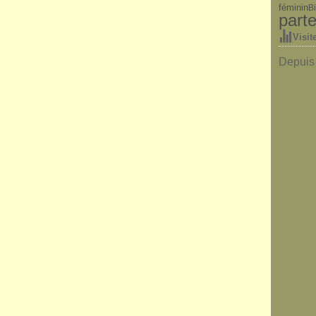
féminin
Bi
parte
Visit
Depuis 