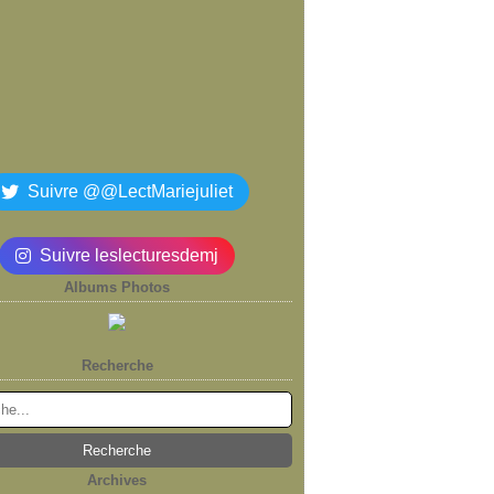
Suivre @@LectMariejuliet
Suivre leslecturesdemj
Albums Photos
Recherche
Archives