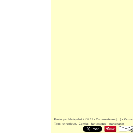
Posté par Mariejuliet à 06:11 -
Commentaires [
…
]
- Permal
Tags:
chronique
,
Comics
,
fantastique
,
partenariat