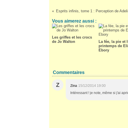
Esprits infinis, tome 1 : Perception de Adel
Vous aimerez aussi :
Les griffes et les crocs
de Jo Walton
La fée, la pie et 
printemps de El
Ebory
Commentaires
Z
Zina
15/12/2014 19:00
Intéressant ! je note, même si j'ai apr