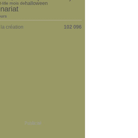
le mois de
halloween
t-lit
nariat
eurs
la création
102 096
Publicité