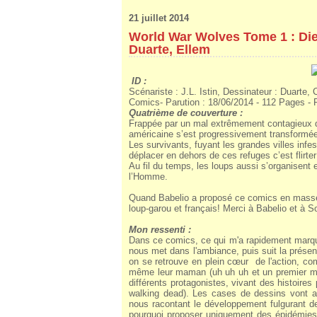
21 juillet 2014
World War Wolves Tome 1 : Die
Duarte, Ellem
ID :
Scénariste : J.L. Istin, Dessinateur : Duarte, C
Comics- Parution :
18/06/2014
- 112 Pages - P
Quatrième de couverture :
Frappée par un mal extrêmement contagieux d’u
américaine s’est progressivement transformée
Les survivants, fuyant les grandes villes i
déplacer en dehors de ces refuges c’est flirt
Au fil du temps, les loups aussi s’organisent 
l’Homme.
Quand Babelio a proposé ce comics en masse c
loup-garou et français! Merci à Babelio et à So
Mon ressenti :
Dans ce comics, ce qui m'a rapidement marqué
nous met dans l'ambiance, puis suit la prés
on se retrouve en plein
cœur
de l'action, co
même leur maman (uh uh uh et un premier mom
différents protagonistes, vivant des histoir
walking dead). Les cases de dessins vont al
nous racontant le développement fulgurant de
pourquoi proposer uniquement des épidémie