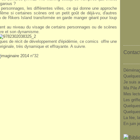
 garous ?
ts personnages, les différentes villes, ce qui donne une approche
 Même si certaines scènes ont un petit goût de déjà-vu, d'autres
n de Rikers Island transformée en garde manger géant pour loup
ent au niveau du visage de certains personnages ou de scènes
oire et son dynamisme.
iques de récit de développement d'épidémie, ce comics offre une
iginale, très dynamique et effrayante. A suivre.
Contact
n°32
Déménag
Quelques
Je suis a
Ma Pile A
Mes lect
Les griff
Quelques
Quelques
La fée, l
En juin j