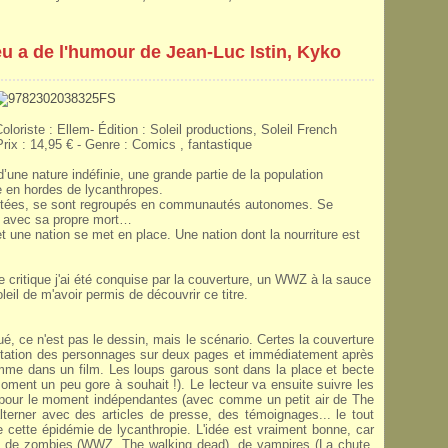
u a de l'humour de Jean-Luc Istin, Kyko
oloriste : Ellem- Édition : Soleil productions, Soleil French
rix :
14,95 €
- Genre :
Comics , fantastique
ne nature indéfinie, une grande partie de la population
 en hordes de lycanthropes.
nfestées, se sont regroupés en communautés autonomes. Se
er avec sa propre mort…
et une nation se met en place. Une nation dont la nourriture est
ritique j'ai été conquise par la couverture, un WWZ à la sauce
leil de m'avoir permis de découvrir ce titre.
, ce n'est pas le dessin, mais le scénario. Certes la couverture
entation des personnages sur deux pages et immédiatement après
mme dans un film. Les loups garous sont dans la place et becte
ent un peu gore à souhait !). Le lecteur va ensuite suivre les
es pour le moment indépendantes (avec comme un petit air de The
terner avec des articles de presse, des témoignages... le tout
 cette épidémie de lycanthropie. L'idée est vraiment bonne, car
s de zombies (WWZ, The walking dead), de vampires (La chute,