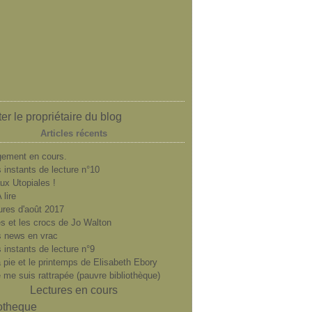
er le propriétaire du blog
Articles récents
ement en cours.
 instants de lecture n°10
ux Utopiales !
 lire
ures d'août 2017
es et les crocs de Jo Walton
 news en vrac
 instants de lecture n°9
a pie et le printemps de Elisabeth Ebory
e me suis rattrapée (pauvre bibliothèque)
Lectures en cours