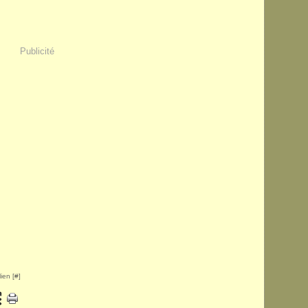
Publicité
ien [
#
]