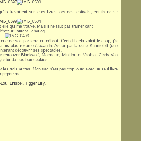
ils travaillent sur leurs livres lors des festivals, car ils ne se
 elle qui me trouve. Mais il ne faut pas traîner car :
dérateur Laurent Lehoucq.
que ce soit par terre ou débout. Ceci dit cela valait le coup, j'ai
rrais plus résumé Alexandre Astier par la série Kaamelott (que
intenant découvrir ses spectacles.
our retrouver Blackwolf, Marmotte, Minidou et Vashta. Cindy Van
éguster de très bon cookies.
t les trois autres. Mon sac n'est pas trop lourd avec un seul livre
on prgramme!
-Lou
,
Lhisbei
,
Tigger Lilly
,