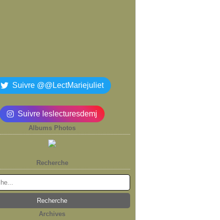
Suivre @@LectMariejuliet
Suivre leslecturesdemj
Albums Photos
Recherche
Archives