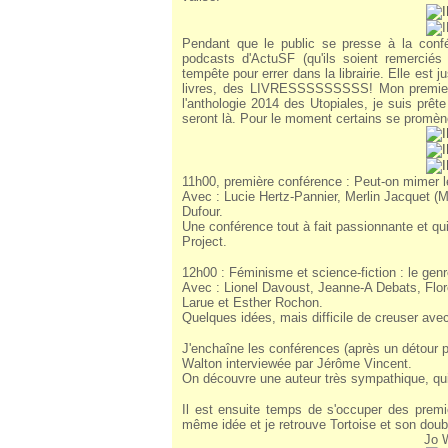
Pendant que le public se presse à la confére
podcasts d'ActuSF (qu'ils soient remerciés
tempête pour errer dans la librairie. Elle est 
livres, des LIVRESSSSSSSSS! Mon premier a
l'anthologie 2014 des Utopiales, je suis prêt
seront là. Pour le moment certains se promène
11h00, première conférence : Peut-on mimer l
Avec : Lucie Hertz-Pannier, Merlin Jacquet (
Dufour.
Une conférence tout à fait passionnante et 
Project.
12h00 : Féminisme et science-fiction : le genr
Avec : Lionel Davoust, Jeanne-A Debats, Flor
Larue et Esther Rochon.
Quelques idées, mais difficile de creuser avec
J'enchaîne les conférences (après un détour p
Walton interviewée par Jérôme Vincent.
On découvre une auteur très sympathique, qui
Il est ensuite temps de s'occuper des premiè
même idée et je retrouve Tortoise et son doub
Jo W