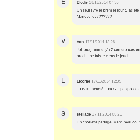
E
Elodie
18/11/2014 07:50
Un seul livre le premier jour tu as ét
MarieJuliet ???????
V
Vert
17/11/2014 13:06
Joli programme, y'a 2 conférences enc
prochaine fois je viens le jeudi !!
L
Licorne
17/11/2014 12:35
1 LIVRE acheté ... NON... pas possible
S
stellade
17/11/2014 08:21
Un chouette partage. Merci beaucou