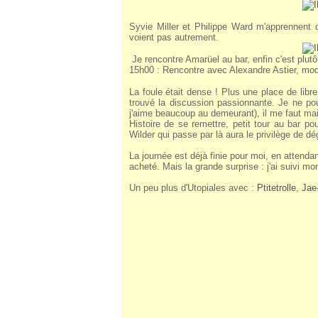
Syvie Miller et Philippe Ward m'apprennent qu'
voient pas autrement.
Je rencontre Amarüel au bar, enfin c'est plutôt
15h00 : Rencontre avec Alexandre Astier, mo
La foule était dense ! Plus une place de libre 
trouvé la discussion passionnante. Je ne pou
j'aime beaucoup au demeurant), il me faut ma
Histoire de se remettre, petit tour au bar p
Wilder qui passe par là aura le privilège de d
La journée est déjà finie pour moi, en attendan
acheté. Mais la grande surprise : j'ai suivi m
Un peu plus d'Utopiales avec :
Ptitetrolle
,
Jae