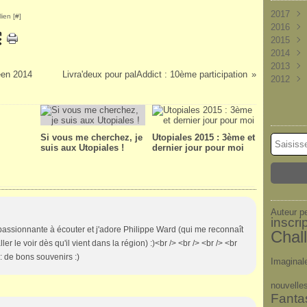
2017
ien [
#
]
2016
Nove
2015
Octob
Déce
2014
Sept
Nove
Déce
2013
Août
Octob
Nove
Déce
ween 2014
Livra'deux pour palAddict : 10ème participation
2012
Juille
Sept
Octob
Nove
Déce
Juin
Août
Sept
Octob
Nove
Déce
(
Mai
Juille
Août
Sept
Octob
Nove
(
Avril
Juin
Juille
Août
Sept
Octob
(
(
Mars
Mai
Juin
Juille
Août
Sept
(
(
Si vous me cherchez, je
Utopiales 2015 : 3ème et
Févri
Avril
Mai
Juin
Juille
Août
(
(
(
suis aux Utopiales !
dernier jour pour moi
Janvi
Mars
Avril
Mai
Juin
Juille
(
(
(
Févri
Mars
Avril
Mai
Juin
(
(
(
Janvi
Févri
Mars
Avril
Mai
(
(
Janvi
Févri
Mars
Janvi
Févri
Auteur p
inscri
Janvi
assionnante à écouter et j'adore Philippe Ward (qui me reconnaît
Chal
r le voir dès qu'il vient dans la région) :)<br /> <br /> <br /> <br
: de bons souvenirs :)
Imaginal
nouvelle
Fanta