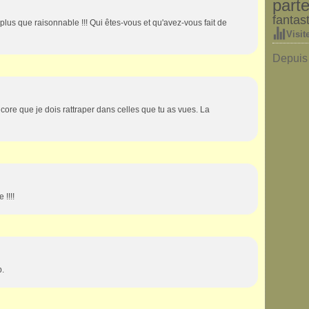
parte
fantas
é plus que raisonnable !!! Qui êtes-vous et qu'avez-vous fait de
Visit
Depuis 
ore que je dois rattraper dans celles que tu as vues. La
 !!!!
p.