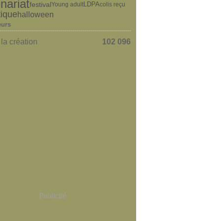
nariat
festival
LDPA
Young adult
colis reçu
tique
halloween
eurs
la création
102 096
Publicité