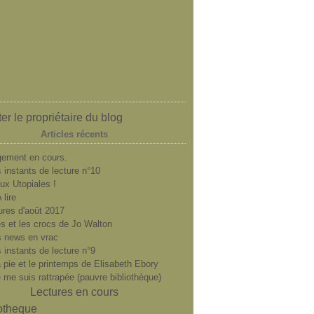
er le propriétaire du blog
Articles récents
ement en cours.
 instants de lecture n°10
ux Utopiales !
 lire
ures d'août 2017
es et les crocs de Jo Walton
 news en vrac
 instants de lecture n°9
a pie et le printemps de Elisabeth Ebory
e me suis rattrapée (pauvre bibliothèque)
Lectures en cours