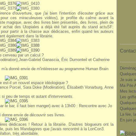
nce d'ouverture, que j'ai bien l'intention d'écouter grâce aux
 pour ces miraculeuses vidéos), je profite du calme avant la
juste magique, avec des livres bien présentés, des livres, plein de
chat des Utopiales a déjà été fait auprès du stand actuSF:
e pour partir à la chasse aux dédicaces, enfin quand les auteurs
nt également dans la librairie.
Contact
e cerveau par un calcul ?
Modération),Jean-Gabriel Ganascia, Éric Dumonteil et Catherine
Déménag
qui m'a donné envie de m'intéresser au programme Human Brain
Quelques
Je suis a
e est-il un nouvel espace idéologique ?
Ma Pile A
ence Porcel, Sara Doke (Modération), Élisabeth Vonarburg, Anne
Mes lect
 si peu de temps et autant d'intervenants.
Les griff
Quelques
ar le bar, il faut bien manger) avec à 13h00 : Rencontre avec Jo
Quelques
La fée, l
 donne envie de découvrir ses livres.
En juin j
res dédicaces ! Retour à la librairie. D'autres blogueurs ont la
le, puis les Mandagores que j'avais rencontré à la LonCon3.
alton, très abordable.