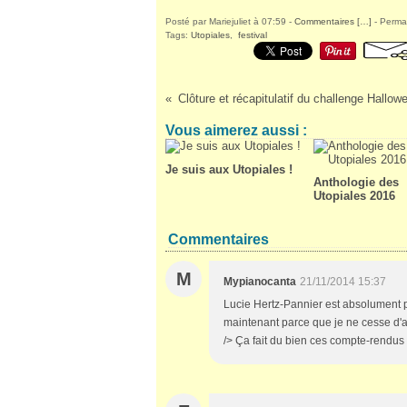
Posté par Mariejuliet à 07:59 -
Commentaires [
…
]
- Permal
Tags:
Utopiales
,
festival
Clôture et récapitulatif du challenge Hallo
Vous aimerez aussi :
Je suis aux Utopiales !
Anthologie des
Utopiales 2016
Commentaires
M
Mypianocanta
21/11/2014 15:37
Lucie Hertz-Pannier est absolument p
maintenant parce que je ne cesse d'alle
/> Ça fait du bien ces compte-rendus 