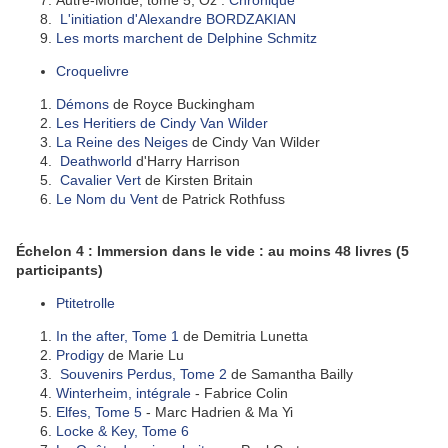
Autre-Monde, tome 5, Oz :
Chronique
L'initiation d'Alexandre BORDZAKIAN
Les morts marchent
de Delphine Schmitz
Croquelivre
Démons
de Royce Buckingham
Les Heritiers de Cindy Van Wilder
La Reine des Neiges
de Cindy Van Wilder
Deathworld
d'Harry Harrison
Cavalier Vert
de Kirsten Britain
Le Nom du Vent
de Patrick Rothfuss
Échelon 4 : Immersion dans le vide : au moins 48 livres
(5
participants)
Ptitetrolle
In the after, Tome 1
de Demitria Lunetta
Prodigy
de Marie Lu
Souvenirs Perdus, Tome 2
de Samantha Bailly
Winterheim, intégrale
- Fabrice Colin
Elfes, Tome 5
- Marc Hadrien & Ma Yi
Locke & Key, Tome 6