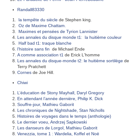
Randall83330
la tempête du siècle
de Stephen king.
Oz de Maxime Chattam.
Maximes et pensées de Tyrion Lannister
Les annales du disque monde t1: la huitième couleur
Half bad t1: traque blanche
l'histoire sans fin
de Michael Ende
A comme association t1
de Erick L'homme
Les annales du disque-monde t2: le huitième sortilège
de
Terry Pratchett
Cornes
de Joe Hill.
Chiwi
L’éducation de Stony Mayhall, Daryl Gregory
En attendant l’année dernière, Philip K. Dick
Souffre-jour, Mathieu Gaborit
Les chroniques de Nightshade, Stan Nicholls
Histoires de voyages dans le temps (anthologie)
Le dernier voeu, Andrzej Sapkowski
Les danseurs de Lorgol, Mathieu Gaborit
Venezzia, tome 1 : Wardelia, Koffel et Noë