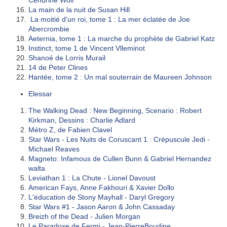
Cendrine Wolf
La main de la nuit de Susan Hill
La moitié d'un roi, tome 1 : La mer éclatée de Joe
Abercrombie
Aeternia, tome 1 : La marche du prophète de Gabriel Katz
Instinct, tome 1 de Vincent Vlleminot
Shanoé de Lorris Murail
14 de Peter Clines
Hantée, tome 2 : Un mal souterrain de Maureen Johnson
Elessar
The Walking Dead : New Beginning, Scenario : Robert
Kirkman, Dessins : Charlie Adlard
Métro Z, de Fabien Clavel
Star Wars - Les Nuits de Coruscant 1 : Crépuscule Jedi -
Michael Reaves
Magneto: Infamous de Cullen Bunn & Gabriel Hernandez
walta
Leviathan 1 : La Chute - Lionel Davoust
American Fays, Anne Fakhouri & Xavier Dollo
L'éducation de Stony Mayhall - Daryl Gregory
Star Wars #1 - Jason Aaron & John Cassaday
Breizh of the Dead - Julien Morgan
Le Paradoxe de Fermi - Jean-PierreBoudine