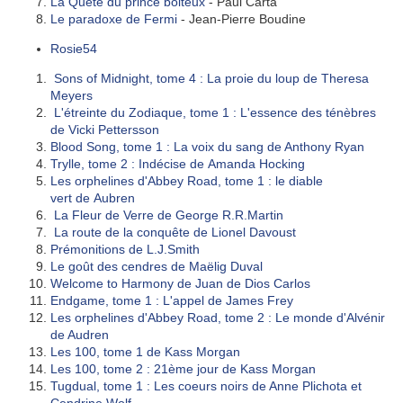
La Quête du prince boiteux
- Paul Carta
Le paradoxe de Fermi
- Jean-Pierre Boudine
Rosie54
Sons of Midnight, tome 4 : La proie du loup de Theresa
Meyers
L'étreinte du Zodiaque, tome 1 : L'essence des ténèbres
de Vicki Pettersson
Blood Song, tome 1 : La voix du sang de Anthony Ryan
Trylle, tome 2 : Indécise de Amanda Hocking
Les orphelines d'Abbey Road, tome 1 : le diable
vert de Aubren
La Fleur de Verre de George R.R.Martin
La route de la conquête de Lionel Davoust
Prémonitions de L.J.Smith
Le goût des cendres de Maëlig Duval
Welcome to Harmony de Juan de Dios Carlos
Endgame, tome 1 : L'appel de James Frey
Les orphelines d'Abbey Road, tome 2 : Le monde d'Alvénir
de Audren
Les 100, tome 1 de Kass Morgan
Les 100, tome 2 : 21ème jour de Kass Morgan
Tugdual, tome 1 : Les coeurs noirs de Anne Plichota et