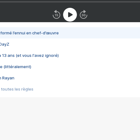
nsformé l’ennui en chef-d’œuvre
 DayZ
 a 13 ans (et vous l'avez ignoré)
e (littéralement)
im Rayan
 toutes les règles
s les jeux vidéo
us choquant de Rockstar ? - Le scandale BULLY
e plus moche de Steam
du RÊVE tourne au CAUCHEMAR