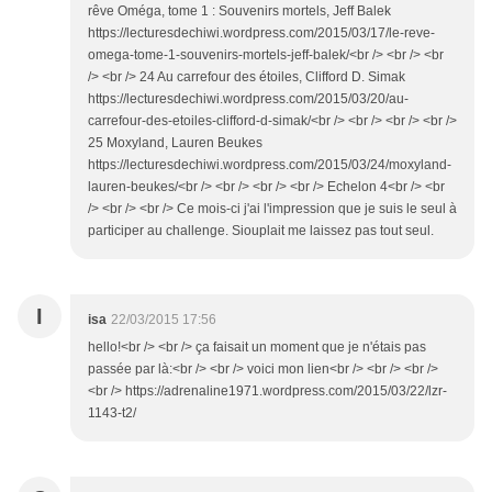
rêve Oméga, tome 1 : Souvenirs mortels, Jeff Balek
https://lecturesdechiwi.wordpress.com/2015/03/17/le-reve-
omega-tome-1-souvenirs-mortels-jeff-balek/<br /> <br /> <br
/> <br /> 24 Au carrefour des étoiles, Clifford D. Simak
https://lecturesdechiwi.wordpress.com/2015/03/20/au-
carrefour-des-etoiles-clifford-d-simak/<br /> <br /> <br /> <br />
25 Moxyland, Lauren Beukes
https://lecturesdechiwi.wordpress.com/2015/03/24/moxyland-
lauren-beukes/<br /> <br /> <br /> <br /> Echelon 4<br /> <br
/> <br /> <br /> Ce mois-ci j'ai l'impression que je suis le seul à
participer au challenge. Siouplait me laissez pas tout seul.
I
isa
22/03/2015 17:56
hello!<br /> <br /> ça faisait un moment que je n'étais pas
passée par là:<br /> <br /> voici mon lien<br /> <br /> <br />
<br /> https://adrenaline1971.wordpress.com/2015/03/22/lzr-
1143-t2/