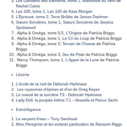
Les Gardiens des Eléments, tome 1, Maîtresse du Vent de
Rachel Caine
Les 100, tome 1, Les 100 de Kass Morgan
L’Épreuve, tome 2, Terre Brûlée de James Dashner
Sœurs Sorcières, tome 1, Sœurs Sorcières de Jessica
Spotswood
Alpha & Oméga, tome 0,5,
L'Origine
de Patricia Briggs
Alpha & Oméga, tome 1,
Le Cri du Loup
de Patricia Briggs
Alpha & Oméga, tome 2,
Terrain de Chasse
de Patricia
Briggs
Alpha & Oméga, tome 3,
Jeu de Piste
de Patricia Briggs
Mercy Thompson, tome 1,
L'Appel de la Lune
de Patricia
Briggs
Licorne
L'école de la nuit de Deborah Harkness
Les royaumes d'épines et d'os de Greg Keyes
Le noeud de la sorcière T3 - Deborah Harkness
Lady Doll, la poupée intime T.1 - Vessella et Penco Sechi
ExtraVagance
Le serpent d’eau – Tony Sandoval
Miss Peregrine et les enfants particuliers
de Ransom Riggs