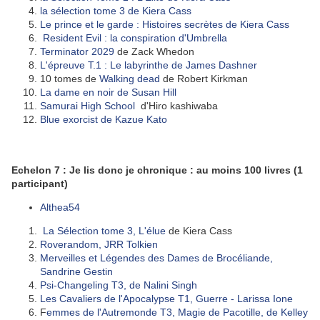
la sélection tome 3 de Kiera Cass
Le prince et le garde : Histoires secrètes de Kiera Cass
Resident Evil : la conspiration d'Umbrella
Terminator 2029
de Zack Whedon
L'épreuve T.1 : Le labyrinthe de James Dashner
10 tomes de
Walking dead
de Robert Kirkman
La dame en noir de Susan Hill
Samurai High School
d'Hiro kashiwaba
Blue exorcist de Kazue Kato
Echelon 7 : Je lis donc je chronique : au moins 100 livres
(1
participant)
Althea54
La Sélection tome 3, L'élue
de Kiera Cass
Roverandom, JRR Tolkien
Merveilles et Légendes des Dames de Brocéliande,
Sandrine Gestin
Psi-Changeling T3, de Nalini Singh
Les Cavaliers de l'Apocalypse T1, Guerre - Larissa Ione
F
emmes de l'Autremonde T3, Magie de Pacotille, de Kelley