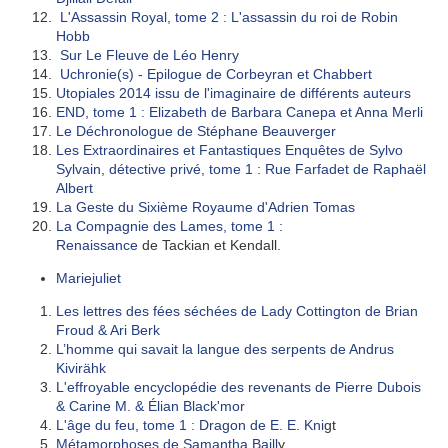
L'Assassin Royal, tome 2 : L'assassin du roi de Robin
Hobb
Sur Le Fleuve de Léo Henry
Uchronie(s) - Epilogue de Corbeyran et Chabbert
Utopiales 2014 issu de l'imaginaire de différents auteurs
END, tome 1 : Elizabeth de Barbara Canepa et Anna Merli
Le Déchronologue de Stéphane Beauverger
Les Extraordinaires et Fantastiques Enquêtes de Sylvo
Sylvain, détective privé, tome 1 : Rue Farfadet de Raphaël
Albert
La Geste du Sixième Royaume d'Adrien Tomas
La Compagnie des Lames, tome 1 :
Renaissance
de
Tackian
et
Kendall
.
Mariejuliet
Les lettres des fées séchées de Lady Cottington de Brian
Froud & Ari Berk
L’homme qui savait la langue des serpents de Andrus
Kivirähk
L'effroyable encyclopédie des revenants de Pierre Dubois
& Carine M. & Élian Black'mor
L'âge du feu, tome 1 : Dragon de E. E. Kni
gt
Métamorphoses de Samantha Baill
y