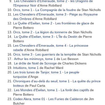
Les Chevaliers d'Emeraude, tome 2 - les Dragons de
l'Empereur Noir
d'Anne Robillard
Orcs, tome 1 - La Compagnie de la foudre
de Stan Nicholls
Les Chevaliers d'Emeraude, tome 3 - Piège au Royaume
des Ombres
d'Anne Robillard
La Quête d'Ewilan, tome 2 - Les frontières de glace
de
Pierre Bottero
Orcs, tome 2 - La légion du tonnerre
de Stan Nicholls
La Quête d'Ewilan, tome 3 - L'Île du Destin
de Pierre
Bottero
Les Chevaliers d'Emeraude, tome 4 - La princesse
rebelle
d'Anne Robillard
Orcs, tome 3 - Les guerriers de la tempête
de Stan Nicholls
Arthur les minimoys, tome 1
de Luc Besson
Le drôle de Noël de Scrooge
de Charles Dickens
Intuitions, tome 1
de Rachel Ward
Les trois lunes de Tanjor, tome 1 - Le peuple
turquoise
d'Ange
Chroniques d'au-delà du seuil, tome 1 - La quête du prince
boiteux
de Paul Carta
Les Mondes d'Ewilan, tome 1 - La forêt des captifs
de
Pierre Bottero
Codex Alera, tome 01 - Les Furies de Calderon
de Jim
Butcher