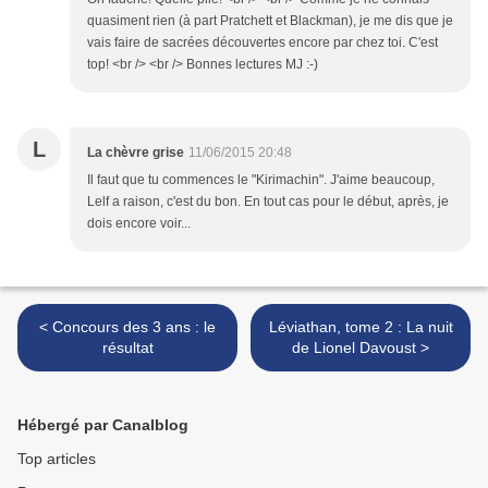
quasiment rien (à part Pratchett et Blackman), je me dis que je
vais faire de sacrées découvertes encore par chez toi. C'est
top! <br /> <br /> Bonnes lectures MJ :-)
L
La chèvre grise
11/06/2015 20:48
Il faut que tu commences le "Kirimachin". J'aime beaucoup,
Lelf a raison, c'est du bon. En tout cas pour le début, après, je
dois encore voir...
< Concours des 3 ans : le
Léviathan, tome 2 : La nuit
résultat
de Lionel Davoust >
Hébergé par Canalblog
Top articles