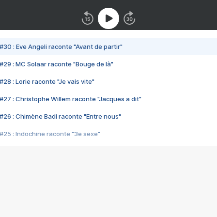
#30 : Eve Angeli raconte "Avant de partir"
#29 : MC Solaar raconte "Bouge de là"
28 : Lorie raconte "Je vais vite"
#27 : Christophe Willem raconte "Jacques a dit"
#26 : Chimène Badi raconte "Entre nous"
#25 : Indochine raconte "3e sexe"
#24 : Zaho raconte "C'est chelou"
#23 : Patrick Bruel raconte "Au café des délices"
#22 : Kyo raconte "Le chemin"
#21 : Nolwenn Leroy raconte "Cassé"