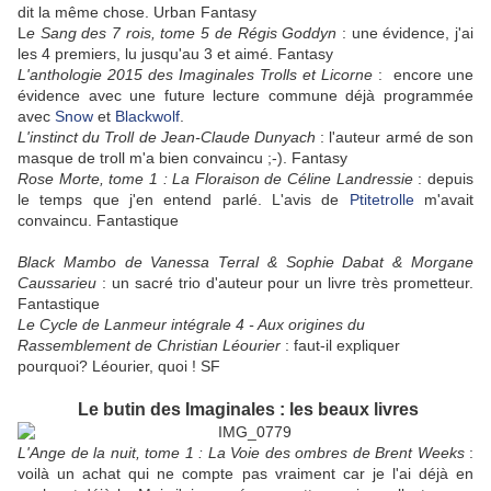
dit la même chose. Urban Fantasy
L
e Sang des 7 rois, tome 5 de Régis Goddyn
: une évidence, j'ai
les 4 premiers, lu jusqu'au 3 et aimé. Fantasy
L'anthologie 2015 des Imaginales Trolls et Licorne
: encore une
évidence avec une future lecture commune déjà programmée
avec
Snow
et
Blackwolf
.
L'instinct du Troll de Jean-Claude Dunyach
: l'auteur armé de son
masque de troll m'a bien convaincu ;-). Fantasy
Rose Morte, tome 1 : La Floraison de Céline Landressie
: depuis
le temps que j'en entend parlé. L'avis de
Ptitetrolle
m'avait
convaincu. Fantastique
Black Mambo de Vanessa Terral & Sophie Dabat & Morgane
Caussarieu
: un sacré trio d'auteur pour un livre très prometteur.
Fantastique
Le Cycle de Lanmeur intégrale 4 - Aux origines du
Rassemblement de Christian Léourier
: faut-il expliquer
pourquoi? Léourier, quoi ! SF
Le butin des Imaginales : les beaux livres
L'Ange de la nuit, tome 1 : La Voie des ombres de Brent Weeks
:
voilà un achat qui ne compte pas vraiment car je l'ai déjà en