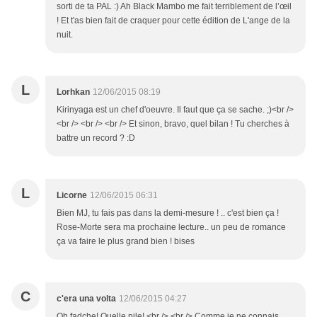
sorti de ta PAL :) Ah Black Mambo me fait terriblement de l’œil
! Et t'as bien fait de craquer pour cette édition de L'ange de la
nuit.
L
Lorhkan
12/06/2015 08:19
Kirinyaga est un chef d'oeuvre. Il faut que ça se sache. ;)<br />
<br /> <br /> <br /> Et sinon, bravo, quel bilan ! Tu cherches à
battre un record ? :D
L
Licorne
12/06/2015 06:31
Bien MJ, tu fais pas dans la demi-mesure ! .. c'est bien ça !
Rose-Morte sera ma prochaine lecture.. un peu de romance
ça va faire le plus grand bien ! bises
C
c'era una volta
12/06/2015 04:27
Oh fadche! Quelle pile! <br /> <br /> Comme je ne connais