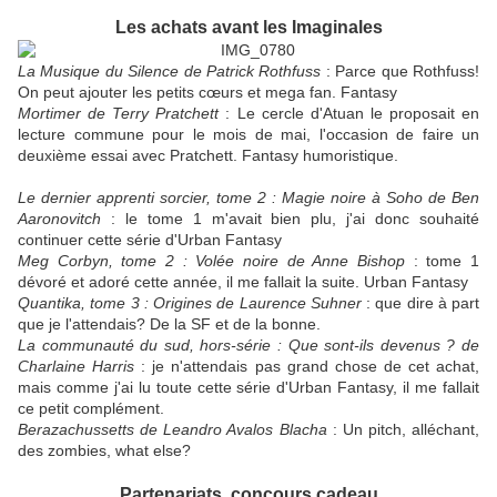
Les achats avant les Imaginales
La Musique du Silence de Patrick Rothfuss
: Parce que Rothfuss!
On peut ajouter les petits cœurs et mega fan. Fantasy
Mortimer de Terry Pratchett
: Le cercle d'Atuan le proposait en
lecture commune pour le mois de mai, l'occasion de faire un
deuxième essai avec Pratchett. Fantasy humoristique.
Le dernier apprenti sorcier, tome 2 : Magie noire à Soho de Ben
Aaronovitch
: le tome 1 m'avait bien plu, j'ai donc souhaité
continuer cette série d'Urban Fantasy
Meg Corbyn, tome 2 : Volée noire de Anne Bishop
: tome 1
dévoré et adoré cette année, il me fallait la suite. Urban Fantasy
Quantika, tome 3 : Origines de Laurence Suhner
: que dire à part
que je l'attendais? De la SF et de la bonne.
La communauté du sud, hors-série : Q
ue sont-ils devenus ? de
Charlaine Harris
: je n'attendais pas grand chose de cet achat,
mais comme j'ai lu toute cette série d'Urban Fantasy, il me fallait
ce petit complément.
Berazachussetts de Leandro Avalos Blacha
: Un pitch, alléchant,
des zombies, what else?
Partenariats, concours cadeau