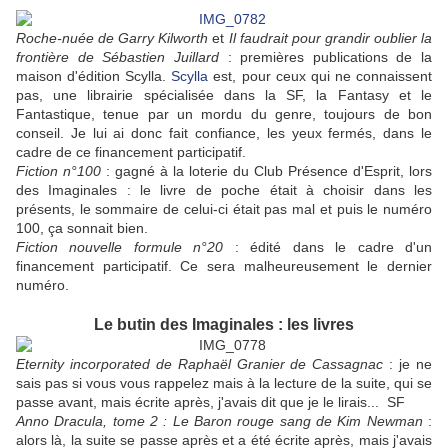
Roche-nuée de Garry Kilworth
et
Il faudrait pour grandir oublier la
frontière de Sébastien Juillard
: premières publications de la
maison d'édition Scylla.
Scylla
est, pour ceux qui ne connaissent
pas, une librairie spécialisée dans la SF, la Fantasy et le
Fantastique, tenue par un mordu du genre, toujours de bon
conseil. Je lui ai donc fait confiance, les yeux fermés, dans le
cadre de ce financement participatif.
Fiction n°100
: gagné à la loterie du Club Présence d'Esprit, lors
des Imaginales : le livre de poche était à choisir dans les
présents, le sommaire de celui-ci était pas mal et puis le numéro
100, ça sonnait bien.
Fiction nouvelle formule n°20
: édité dans le cadre d'un
financement participatif. Ce sera malheureusement le dernier
numéro.
Le butin des Imaginales : les livres
Eternity incorporated de Raphaël Granier de Cassagnac
: je ne
sais pas si vous vous rappelez mais à la lecture de la suite, qui se
passe avant, mais écrite après, j'avais dit que je le lirais... SF
Anno Dracula, tome 2 : Le Baron rouge sang de Kim Newman
:
alors là, la suite se passe après et a été écrite après, mais j'avais