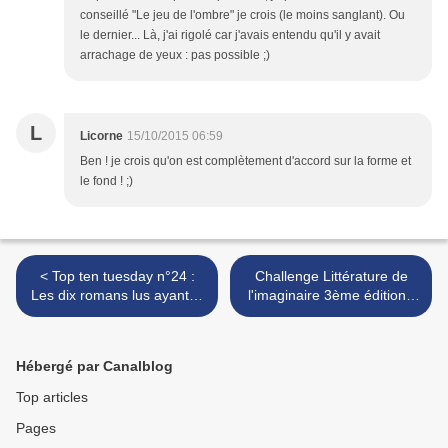
conseillé "Le jeu de l'ombre" je crois (le moins sanglant). Ou
le dernier... Là, j'ai rigolé car j'avais entendu qu'il y avait
arrachage de yeux : pas possible ;)
L
Licorne
15/10/2015 06:59
Ben ! je crois qu'on est complètement d'accord sur la forme et
le fond ! ;)
< Top ten tuesday n°24 :
Challenge Littérature de
Les dix romans lus ayant le
l'imaginaire 3ème édition :
plus de pages
6ème bilan >
Hébergé par Canalblog
Top articles
Pages