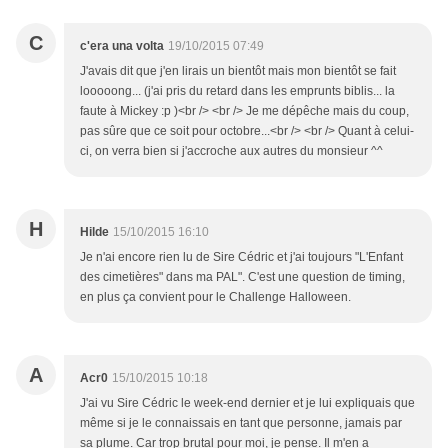
C
c'era una volta
19/10/2015 07:49
J'avais dit que j'en lirais un bientôt mais mon bientôt se fait
looooong... (j'ai pris du retard dans les emprunts biblis... la
faute à Mickey :p )<br /> <br /> Je me dépêche mais du coup,
pas sûre que ce soit pour octobre...<br /> <br /> Quant à celui-
ci, on verra bien si j'accroche aux autres du monsieur ^^
H
Hilde
15/10/2015 16:10
Je n'ai encore rien lu de Sire Cédric et j'ai toujours "L'Enfant
des cimetières" dans ma PAL". C'est une question de timing,
en plus ça convient pour le Challenge Halloween.
A
Acr0
15/10/2015 10:18
J'ai vu Sire Cédric le week-end dernier et je lui expliquais que
même si je le connaissais en tant que personne, jamais par
sa plume. Car trop brutal pour moi, je pense. Il m'en a