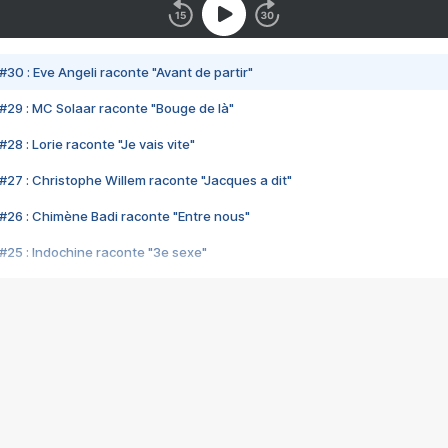
#30 : Eve Angeli raconte "Avant de partir"
#29 : MC Solaar raconte "Bouge de là"
28 : Lorie raconte "Je vais vite"
#27 : Christophe Willem raconte "Jacques a dit"
#26 : Chimène Badi raconte "Entre nous"
#25 : Indochine raconte "3e sexe"
#24 : Zaho raconte "C'est chelou"
#23 : Patrick Bruel raconte "Au café des délices"
#22 : Kyo raconte "Le chemin"
#21 : Nolwenn Leroy raconte "Cassé"
#20 : Patrick Hernandez raconte "Born to be alive"