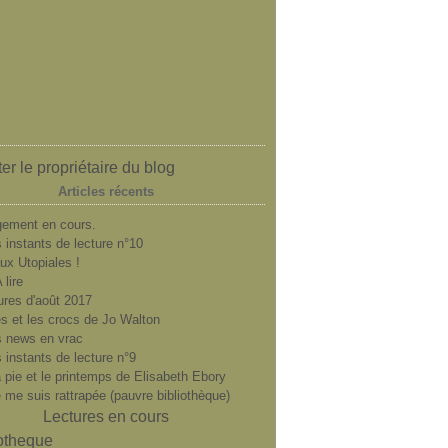
er le propriétaire du blog
Articles récents
ement en cours.
 instants de lecture n°10
ux Utopiales !
 lire
ures d'août 2017
es et les crocs de Jo Walton
 news en vrac
 instants de lecture n°9
a pie et le printemps de Elisabeth Ebory
e me suis rattrapée (pauvre bibliothèque)
Lectures en cours