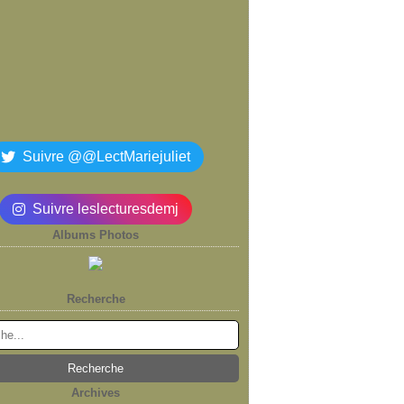
Suivre @@LectMariejuliet
Suivre leslecturesdemj
Albums Photos
Recherche
Archives