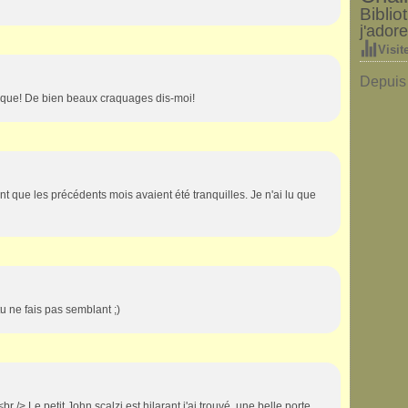
Bibli
j'adore
Visit
Depuis 
hèque! De bien beaux craquages dis-moi!
que les précédents mois avaient été tranquilles. Je n'ai lu que
u ne fais pas semblant ;)
r /> Le petit John scalzi est hilarant j'ai trouvé, une belle porte