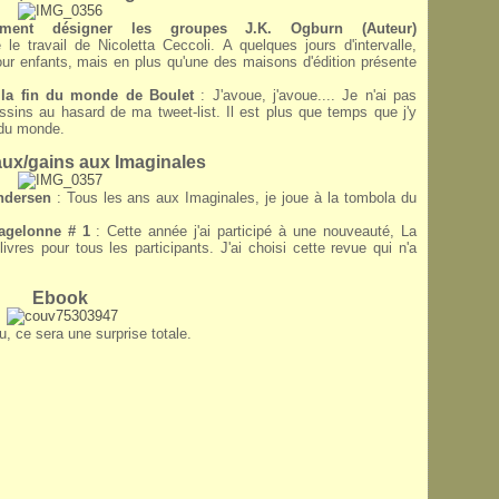
nt désigner les groupes J.K. Ogburn (Auteur)
 le travail de
Nicoletta
Ceccoli. A quelques jours d'intervalle,
 pour enfants, mais en plus qu'une des maisons d'édition présente
.
 la fin du monde de Boulet
: J'avoue, j'avoue.... Je n'ai pas
essins au hasard de ma tweet-list. Il est plus que temps que j'y
n du monde.
ux/gains aux Imaginales
ndersen
: Tous les ans aux Imaginales, je joue à la tombola du
.
agelonne # 1
: Cette année j'ai participé à une nouveauté, La
ivres pour tous les participants. J'ai choisi cette revue qui n'a
Ebook
, ce sera une surprise totale.