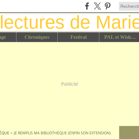
nge
Chroniques
Festival
PAL et Wish List
Publicité
HÈQUE
>
JE REMPLIS MA BIBLIOTHÈQUE (ENFIN SON EXTENSION)