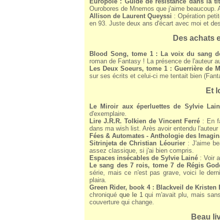
Europole : Guide de résistance dans la tit
Ourobores de Mnemos que j'aime beaucoup. Alo
Allison de Laurent Queyssi
: Opération peti
en 93. Juste deux ans d'écart avec moi et de
Des achats e
Blood Song, tome 1 : La voix du sang 
roman de Fantasy ! La présence de l'auteur au
Les Deux Soeurs, tome 1 : Guerrière de 
sur ses écrits et celui-ci me tentait bien (Fant
Et 
Le Miroir aux éperluettes de Sylvie Lai
d'exemplaire.
Lire J.R.R. Tolkien de Vincent Ferré
: En fa
dans ma wish list. Arès avoir entendu l'auteur
Fées & Automates - Anthologie des Imagin
Sitrinjeta de Christian Léourier
: J'aime bea
assez classique, si j'ai bien compris.
Espaces insécables de Sylvie Lainé
: Voir 
Le sang des 7 rois, tome 7 de Régis Go
série, mais ce n'est pas grave, voici le der
plaira.
Green Rider, book 4 : Blackveil de Kristen 
chroniqué
que le 1
qui m'avait plu, mais sans
couverture qui change.
Beau li