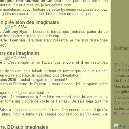
anopole rétrofuturiste de
Collectif
: Fait parti de la collection
rs au fur et à mesure, je les achète tous.
te madeleine, avec l'histoire de cette lycéenne qui passe son bac
s goûts musicaux commun. Le tout tinté de fantastique.
n prévision des Imaginales
de Anthony Ryan
: Depuis le temps que j'entends parler de ce
x Imaginales m'a fait passer le cap.
Marie Brennan
: L'auteur étant présente, je me suis renseignée
asy).
Contact
lors des Imaginales
né
: C'est simple je ne l'avais pas encore et il en reste peu
Déménag
Quelques
n de tolkien, cela faisait un bout de temps que ce livre trainaît
 en conférence aux Imaginales, plus d'hésitation !
Je suis a
ales 2016
: L'achat obligatoire et annuel !
Ma Pile A
ucoup l'écriture de l'auteur. Il nous propose ici un space opéra
Mes lect
Les griff
argument 4 lignes plus haut :-)
ddyn
: Je commence à être bien en retard dans la lecture de la
Quelques
nier tome qui clôture ce cycle de Fantasy. Je sais déjà qu'il me
Quelques
La fée, l
Britain
: J'ai beaucoup aimé le tome 2 et encore plus le 3 (je n'ai
En juin j
 plus). Pour le tome 4 j'ai craqué pour l'édition en VO avec une
vre, BD aux Imaginales