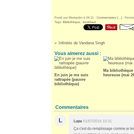
Posté par Mariejuliet à 06:11 -
Commentaires [
…
]
- Permal
Tags:
Bibliothèque
,
bookhaul
Infinités de Vandana Singh
Vous aimerez aussi :
Ma bibliothèque 
En juin je me suis
heureuse (mai 2
rattrapée (pauvre
bibliothèque)
Commentaires
L
Lupa
01/07/2016 10:31
Ça c'est du remplissage comme je les