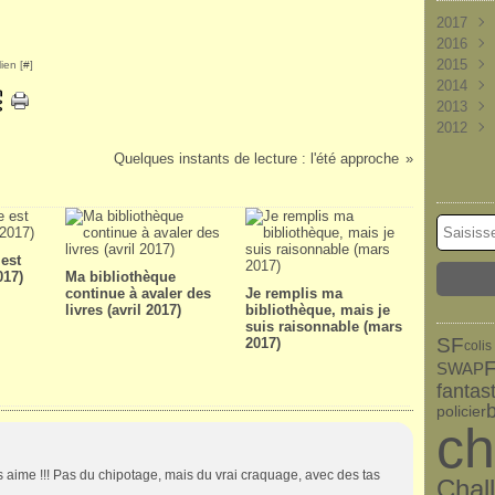
2017
2016
Nove
2015
Octob
Déce
ien [
#
]
2014
Sept
Nove
Déce
2013
Août
Octob
Nove
Déce
2012
Juille
Sept
Octob
Nove
Déce
Juin
Août
Sept
Octob
Nove
Déce
(
Quelques instants de lecture : l'été approche
Mai
Juille
Août
Sept
Octob
Nove
(
Avril
Juin
Juille
Août
Sept
Octob
(
(
Mars
Mai
Juin
Juille
Août
Sept
(
(
Févri
Avril
Mai
Juin
Juille
Août
(
(
(
Janvi
Mars
Avril
Mai
Juin
Juille
(
(
(
est
Févri
Mars
Avril
Mai
Juin
(
(
(
017)
Ma bibliothèque
continue à avaler des
Je remplis ma
Janvi
Févri
Mars
Avril
Mai
(
(
livres (avril 2017)
bibliothèque, mais je
Janvi
Févri
Mars
suis raisonnable (mars
Janvi
Févri
SF
2017)
colis
Janvi
F
SWAP
fantas
b
policier
ch
 aime !!! Pas du chipotage, mais du vrai craquage, avec des tas
Chal