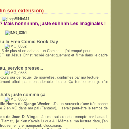
fin son extension)
? Mais nonnnnnn, juste euhhhh Les Imaginales !
a eu le Free Comic Book Day
3 de plus si on achetait un Comics.... j'ai craqué pour :
SF, un Jésus Christ recréé génétiquement et filmé dans le cadre
u, service presse...
tours sur ce recueil de nouvelles, confirmés par ma lecture.
iment offert par mon adorable libraire. Ça tombe bien, je n'ai
hats juste comme ça
ille Noms de Django Wexler
: J'ai un souvenir d'une très bonne
tome 2 en VO dans ma pal (Fantasy), il serait peut-être le temps de
 de de Joan D. Vinge
: Je me suis rendue compte par hasard,
 Tiamat, je n'en n'avais lu que 4 ! Même si ma lecture date, j'en
 trouver le livre manquant, d'occasion.