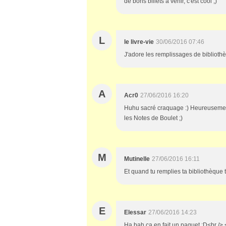
de bons billets à venir, c'est cool ;)
L
le livre-vie
30/06/2016 07:46
J'adore les remplissages de bibliot
A
Acr0
27/06/2016 16:20
Huhu sacré craquage :) Heureusement 
les Notes de Boulet ;)
M
Mutinelle
27/06/2016 16:11
Et quand tu remplies ta bibliothèque t
E
Elessar
27/06/2016 14:23
Ha bah ça en fait un paquet :D<br /> <b