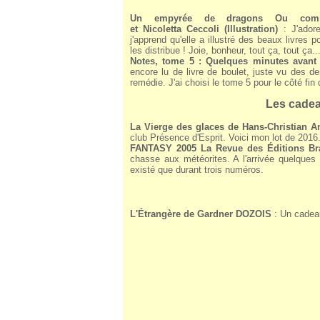
Un empyrée de dragons Ou comme
et Nicoletta Ceccoli (Illustration)
: J'adore
j'apprend qu'elle a illustré des beaux livres
les distribue ! Joie, bonheur, tout ça, tout ça..
Notes, tome 5 : Quelques minutes avant
encore lu de livre de boulet, juste vu des d
remédie. J'ai choisi le tome 5 pour le côté fi
Les cadea
La Vierge des glaces de Hans-Christian A
club Présence d'Esprit. Voici mon lot de 2016
FANTASY 2005 La Revue des Éditions Br
chasse aux météorites. A l'arrivée quelques l
existé que durant trois numéros.
L'Étrangère de Gardner DOZOIS
: Un cadeau