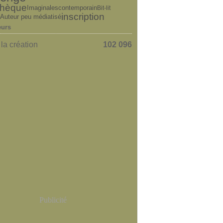
othèque
contemporain
Imaginales
Bit-lit
inscription
Auteur peu médiatisé
eurs
la création
102 096
Publicité