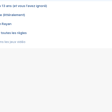
 a 13 ans (et vous l'avez ignoré)
e (littéralement)
im Rayan
 toutes les règles
s les jeux vidéo
us choquant de Rockstar ? - Le scandale BULLY
e plus moche de Steam
du RÊVE tourne au CAUCHEMAR
pendant 8 heures
it… à tort
umiliés par un jeu vidéo
ire - Final Fantasy 8