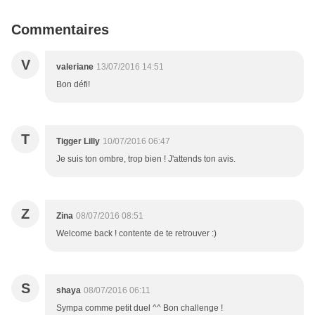
Commentaires
V
valeriane
13/07/2016 14:51
Bon défi!
T
Tigger Lilly
10/07/2016 06:47
Je suis ton ombre, trop bien ! J'attends ton avis.
Z
Zina
08/07/2016 08:51
Welcome back ! contente de te retrouver :)
S
shaya
08/07/2016 06:11
Sympa comme petit duel ^^ Bon challenge !