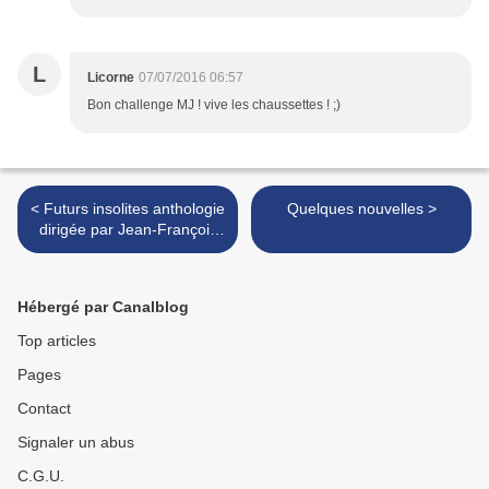
L
Licorne
07/07/2016 06:57
Bon challenge MJ ! vive les chaussettes ! ;)
< Futurs insolites anthologie
Quelques nouvelles >
dirigée par Jean-François
Thomas et Elena Avdija
Hébergé par Canalblog
Top articles
Pages
Contact
Signaler un abus
C.G.U.