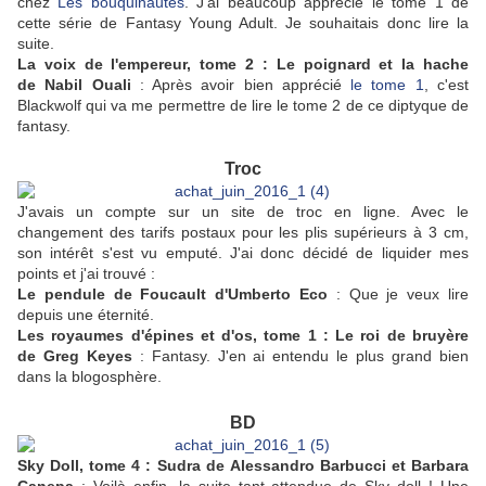
chez
Les bouquinautes
. J'ai beaucoup apprécié le tome 1 de
cette série de Fantasy Young Adult. Je souhaitais donc lire la
suite.
La voix de l'empereur, tome 2 : Le poignard et la hache
de Nabil Ouali
: Après avoir bien apprécié
le tome 1
, c'est
Blackwolf qui va me permettre de lire le tome 2 de ce diptyque de
fantasy.
Troc
J'avais un compte sur un site de troc en ligne. Avec le
changement des tarifs postaux pour les plis supérieurs à 3 cm,
son intérêt s'est vu emputé. J'ai donc décidé de liquider mes
points et j'ai trouvé :
Le pendule de Foucault d'Umberto Eco
: Que je veux lire
depuis une éternité.
Les royaumes d'épines et d'os, tome 1 : Le roi de bruyère
de Greg Keyes
: Fantasy. J'en ai entendu le plus grand bien
dans la blogosphère.
BD
Sky Doll, tome 4 : Sudra de Alessandro Barbucci et Barbara