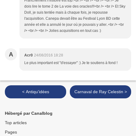
Franchement l'histoire est top.<br /> <br /> <br /> <br /> Je
dois lire le tome 2 de La voie des oracles!!!<br /> <br /> Et Sky
Doll, je suis tentée mais à chaque fois, je repousse
l'acquisition. Canepa devait être au Festival Lyon BD cette
année et elle a annulé le jour où je pouvais y aller..<br /> <br
/> <br /> <br /> Jolies acquisitions en tout cas :)
A
Acr0
24/08/2016 18:28
Le plus important est "d'essayer" :) Je te soutiens à fond !
< Antiqu'idées
Carnaval de Ray Celestin >
Hébergé par Canalblog
Top articles
Pages