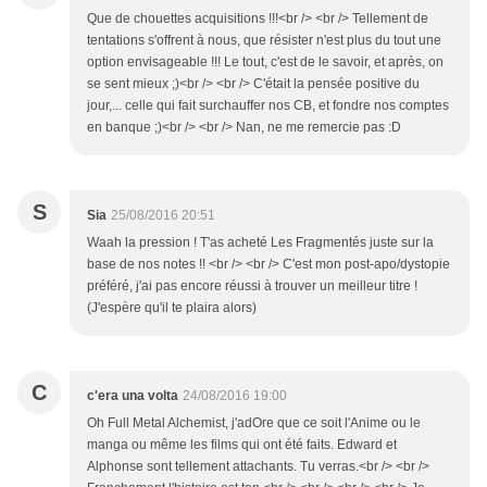
Que de chouettes acquisitions !!!<br /> <br /> Tellement de
tentations s'offrent à nous, que résister n'est plus du tout une
option envisageable !!! Le tout, c'est de le savoir, et après, on
se sent mieux ;)<br /> <br /> C'était la pensée positive du
jour,... celle qui fait surchauffer nos CB, et fondre nos comptes
en banque ;)<br /> <br /> Nan, ne me remercie pas :D
S
Sia
25/08/2016 20:51
Waah la pression ! T'as acheté Les Fragmentés juste sur la
base de nos notes !! <br /> <br /> C'est mon post-apo/dystopie
préféré, j'ai pas encore réussi à trouver un meilleur titre !
(J'espère qu'il te plaira alors)
C
c'era una volta
24/08/2016 19:00
Oh Full Metal Alchemist, j'adOre que ce soit l'Anime ou le
manga ou même les films qui ont été faits. Edward et
Alphonse sont tellement attachants. Tu verras.<br /> <br />