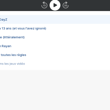
 DayZ
 a 13 ans (et vous l'avez ignoré)
e (littéralement)
im Rayan
 toutes les règles
s les jeux vidéo
us choquant de Rockstar ? - Le scandale BULLY
e plus moche de Steam
du RÊVE tourne au CAUCHEMAR
pendant 8 heures
it… à tort