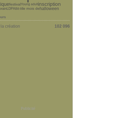
tique
inscription
festival
Young adult
le mois de
halloween
rain
LDPA
Bit-lit
eurs
la création
102 096
Publicité