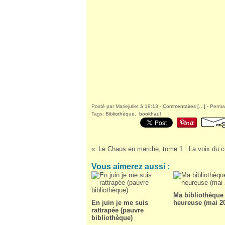
Posté par Mariejuliet à 19:13 -
Commentaires [
…
]
- Permal
Tags:
Bibliothèque
,
bookhaul
Vous aimerez aussi :
Ma bibliothèque 
En juin je me suis
heureuse (mai 2
rattrapée (pauvre
bibliothèque)