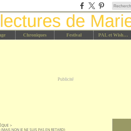
nge
Chroniques
Festival
PAL et Wish List
Publicité
HÈQUE
>
 (MAIS NON JE NE SUIS PAS EN RETARD)