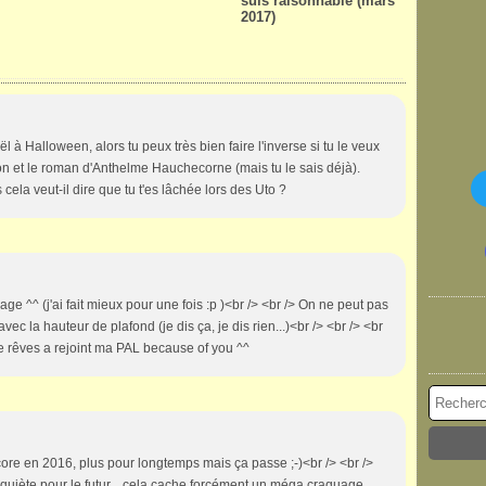
suis raisonnable (mars
2017)
l à Halloween, alors tu peux très bien faire l'inverse si tu le veux
ison et le roman d'Anthelme Hauchecorne (mais tu le sais déjà).
cela veut-il dire que tu t'es lâchée lors des Uto ?
e ^^ (j'ai fait mieux pour une fois :p )<br /> <br /> On ne peut pas
ec la hauteur de plafond (je dis ça, je dis rien...)<br /> <br /> <br
e rêves a rejoint ma PAL because of you ^^
core en 2016, plus pour longtemps mais ça passe ;-)<br /> <br />
nquiète pour le futur... cela cache forcément un méga craquage