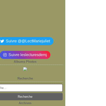
Suivre @@LectMariejuliet
Suivre leslecturesdemj
Albums Photos
Recherche
Archives