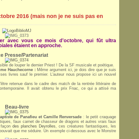
ctobre 2016 (mais non je ne suis pas en
er avec vous ce mois d'octobre, qui fût ultra
opiales étaient en approche.
e Presse/Partenariat
ble de louper le dernier Priest ! De la SF musicale et poétique.
lme Hauchecorne :
Même argument ici, je dois dire que je suis
s ses livres sauf le premier. L'auteur nous propose ici un nouvel
 d'être retenue dans le cadre des match de la rentrée littéraire de
 contemporaine. Il avait obtenu le prix Fnac, ce qui a attisé ma
Beau-livre
Baptiste de Panafieu et Camille Renversade
: le petit craquage
stiques, faux carnet de chasseur de dragons et autres vrais faux
a façon
des planches Deyrolles
, ces créatures fantastiques, les
ne pouvait que me séduire. Un exemple ci-dessous avec le Monstre