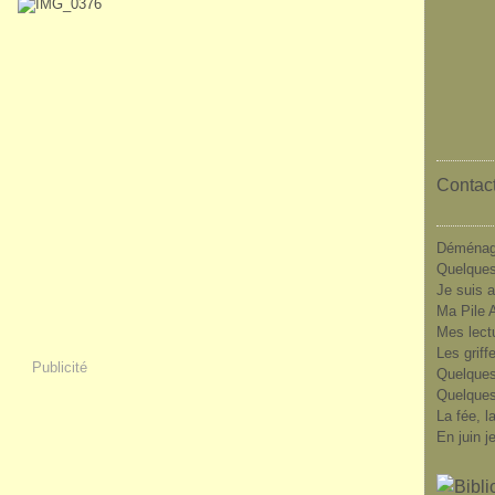
Contact
Déménag
Quelques
Je suis a
Ma Pile A
Mes lect
Les griff
Publicité
Quelques
Quelques
La fée, l
En juin j