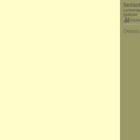
fantas
contempo
policier
Visit
Depuis 