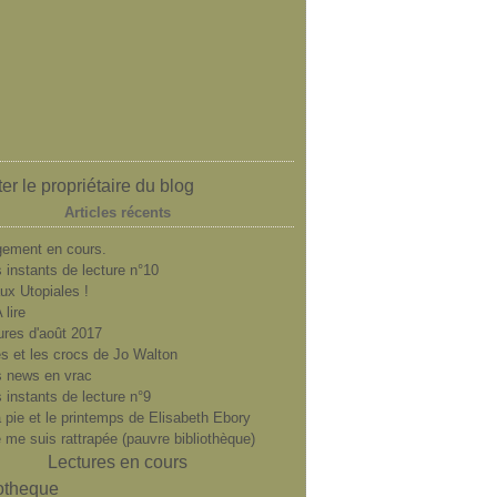
er le propriétaire du blog
Articles récents
ement en cours.
 instants de lecture n°10
ux Utopiales !
 lire
ures d'août 2017
es et les crocs de Jo Walton
 news en vrac
 instants de lecture n°9
a pie et le printemps de Elisabeth Ebory
e me suis rattrapée (pauvre bibliothèque)
Lectures en cours