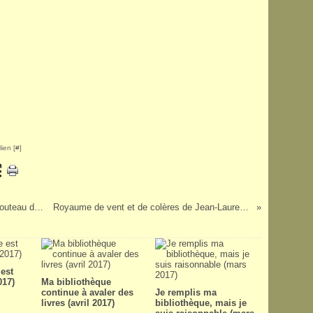
ien [
#
]
Le Chaos en marche, tome 1 : La voix du couteau de Patrick Ness
Royaume de vent et de colères de Jean-Laurent Del Socorro
est
017)
Ma bibliothèque
continue à avaler des
Je remplis ma
livres (avril 2017)
bibliothèque, mais je