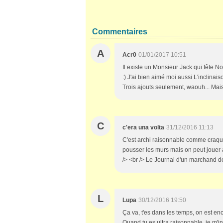
Commentaires
A
Acr0
01/01/2017 10:51
Il existe un Monsieur Jack qui fête Noë
:) J'ai bien aimé moi aussi L'inclina
Trois ajouts seulement, waouh... Mais 
C
c'era una volta
31/12/2016 11:13
C'est archi raisonnable comme craquag
pousser les murs mais on peut jouer av
/> <br /> Le Journal d'un marchand d
L
Lupa
30/12/2016 19:50
Ça va, t'es dans les temps, on est en
Quand tu es ultra raisonnable, je m'i