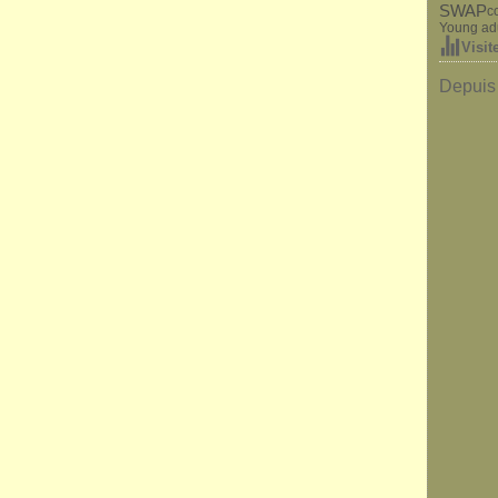
SWAP
c
Young ad
Visit
Depuis 