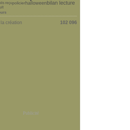
bilan lecture
halloween
policier
olis reçu
ult
eurs
la création
102 096
Publicité