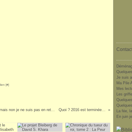
Contact
Déménag
Quelques
Je suis a
Ma Pile A
ien [
#
]
Mes lect
Les griff
Quelques
Quelques
Je remplis ma bibliothèque : octobre 2016 (mais non je ne suis pas en retard)
Quoi ? 2016 est terminée !?!
La fée, l
En juin j