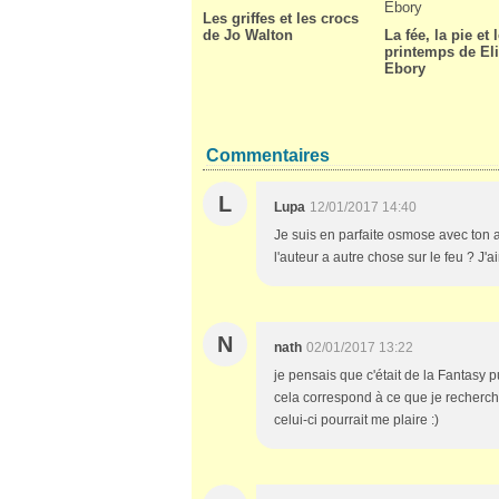
Les griffes et les crocs
de Jo Walton
La fée, la pie et 
printemps de El
Ebory
Commentaires
L
Lupa
12/01/2017 14:40
Je suis en parfaite osmose avec ton a
l'auteur a autre chose sur le feu ? J'
N
nath
02/01/2017 13:22
je pensais que c'était de la Fantasy p
cela correspond à ce que je recherche.
celui-ci pourrait me plaire :)