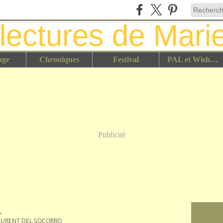
nge
Chroniques
Festival
PAL et Wish List
Publicité
>
LAURENT DEL SOCORRO