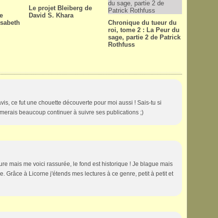
Le projet Bleiberg de
le
David S. Khara
isabeth
Chronique du tueur du
roi, tome 2 : La Peur du
sage, partie 2 de Patrick
Rothfuss
vis, ce fut une chouette découverte pour moi aussi ! Sais-tu si
aimerais beaucoup continuer à suivre ses publications ;)
ure mais me voici rassurée, le fond est historique ! Je blague mais
 Grâce à Licorne j'étends mes lectures à ce genre, petit à petit et