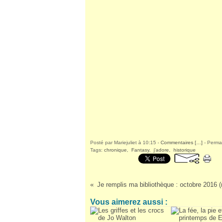
Posté par Mariejuliet à 10:15 -
Commentaires [
…
]
- Permal
Tags:
chronique
,
Fantasy
,
j'adore
,
historique
Vous aimerez aussi :