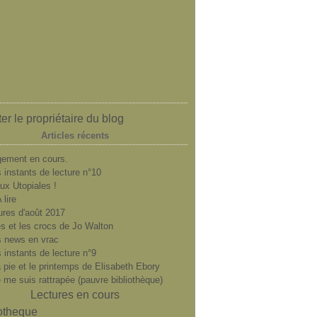
er le propriétaire du blog
Articles récents
ement en cours.
 instants de lecture n°10
ux Utopiales !
 lire
ures d'août 2017
es et les crocs de Jo Walton
 news en vrac
 instants de lecture n°9
a pie et le printemps de Elisabeth Ebory
e me suis rattrapée (pauvre bibliothèque)
Lectures en cours