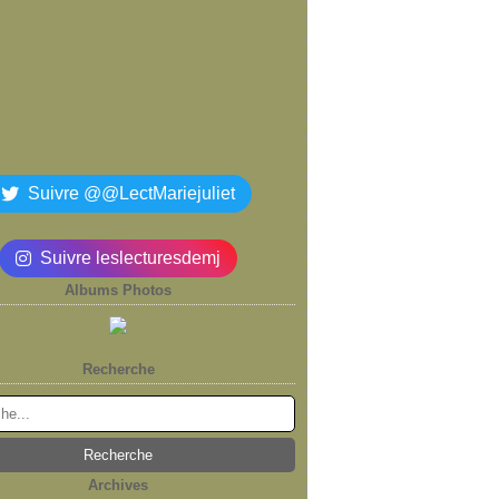
Suivre @@LectMariejuliet
Suivre leslecturesdemj
Albums Photos
Recherche
Archives