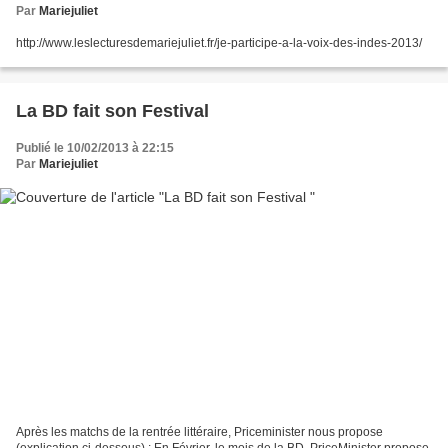
Par
Mariejuliet
http://www.leslecturesdemariejuliet.fr/je-participe-a-la-voix-des-indes-2013/
La BD fait son Festival
Publié le 10/02/2013 à 22:15
Par
Mariejuliet
Après les matchs de la rentrée littéraire, Priceminister nous propose
(explication ci-dessous) : En Février, le mois de la BD, PriceMinister propose