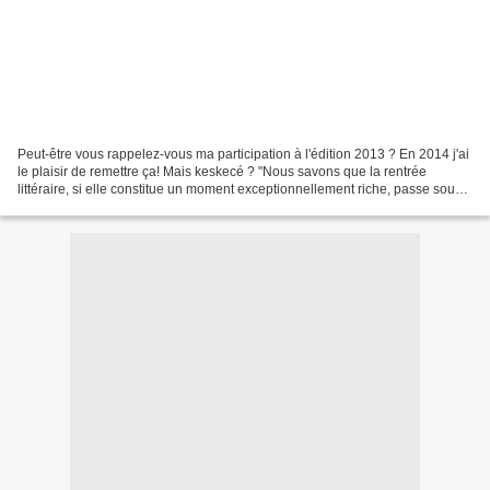
Peut-être vous rappelez-vous ma participation à l'édition 2013 ? En 2014 j'ai
le plaisir de remettre ça! Mais keskecé ? "Nous savons que la rentrée
littéraire, si elle constitue un moment exceptionnellement riche, passe sous
silence un certain nombre...