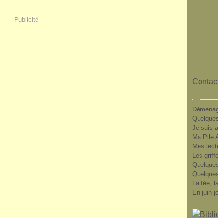
Publicité
Contact
Déménag
Quelques
Je suis a
Ma Pile A
Mes lect
Les griff
Quelques
Quelques
La fée, l
En juin j