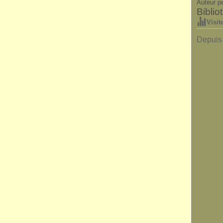
Auteur p
Bibli
Visit
Depuis 