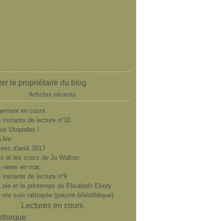
er le propriétaire du blog
Articles récents
ement en cours.
 instants de lecture n°10
ux Utopiales !
 lire
ures d'août 2017
es et les crocs de Jo Walton
 news en vrac
 instants de lecture n°9
a pie et le printemps de Elisabeth Ebory
e me suis rattrapée (pauvre bibliothèque)
Lectures en cours