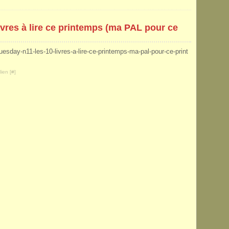
ivres à lire ce printemps (ma PAL pour ce
tuesday-n11-les-10-livres-a-lire-ce-printemps-ma-pal-pour-ce-print
ien [
#
]