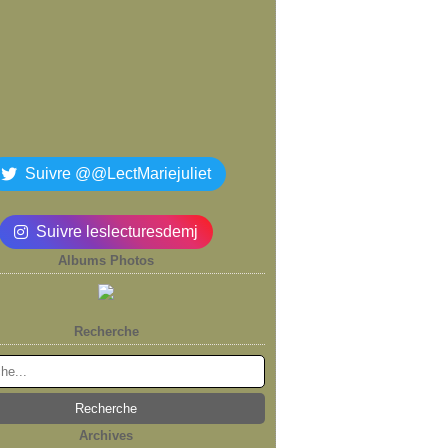
Suivre @@LectMariejuliet
Suivre leslecturesdemj
Albums Photos
Recherche
Archives