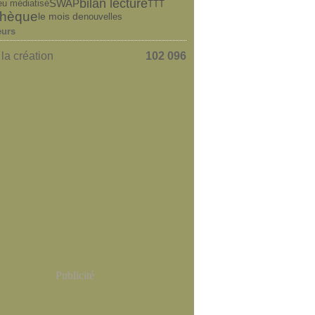
bilan lecture
SWAP
TTT
eu médiatisé
othèque
le mois de
nouvelles
eurs
la création
102 096
Publicité