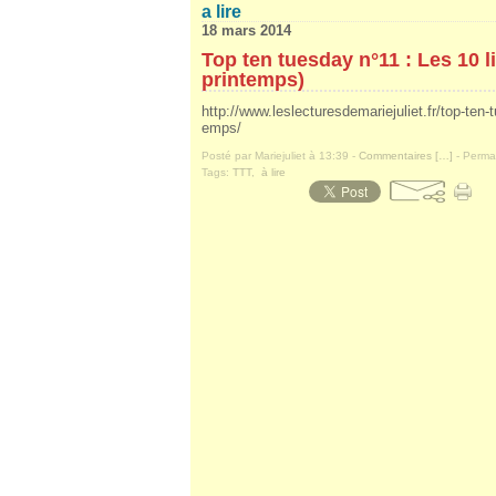
a lire
18 mars 2014
Top ten tuesday n°11 : Les 10 l
printemps)
http://www.leslecturesdemariejuliet.fr/top-ten-
emps/
Posté par Mariejuliet à 13:39 -
Commentaires [
…
]
- Permal
Tags:
TTT
,
à lire