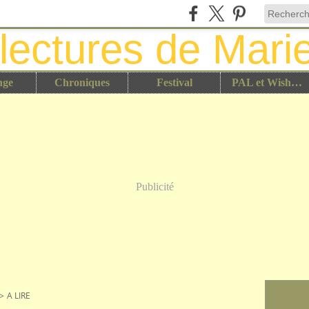
nge
Chroniques
Festival
PAL et Wish List
Publicité
>
A LIRE