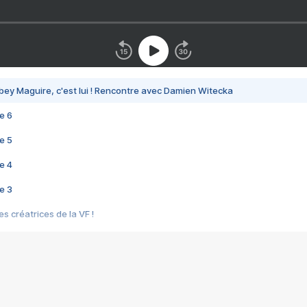
bey Maguire, c'est lui ! Rencontre avec Damien Witecka
e 6
e 5
e 4
e 3
s créatrices de la VF !
e 2
e 1
e Mektoub My Love arrive enfin ! Rencontre avec Shaïn Boumedine et Sal