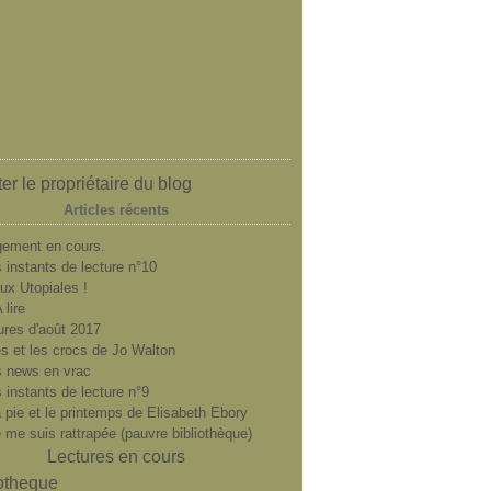
er le propriétaire du blog
Articles récents
ement en cours.
 instants de lecture n°10
ux Utopiales !
 lire
ures d'août 2017
es et les crocs de Jo Walton
 news en vrac
 instants de lecture n°9
a pie et le printemps de Elisabeth Ebory
e me suis rattrapée (pauvre bibliothèque)
Lectures en cours