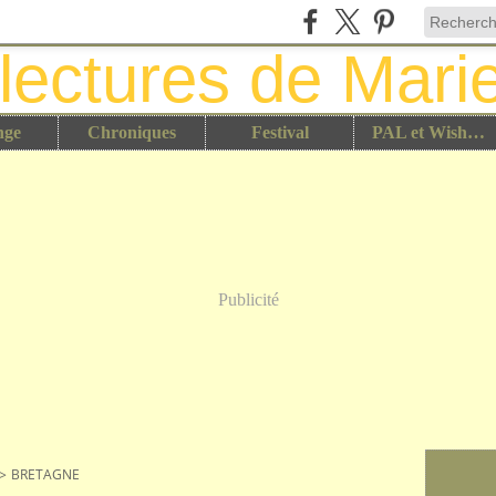
nge
Chroniques
Festival
PAL et Wish List
Publicité
>
BRETAGNE