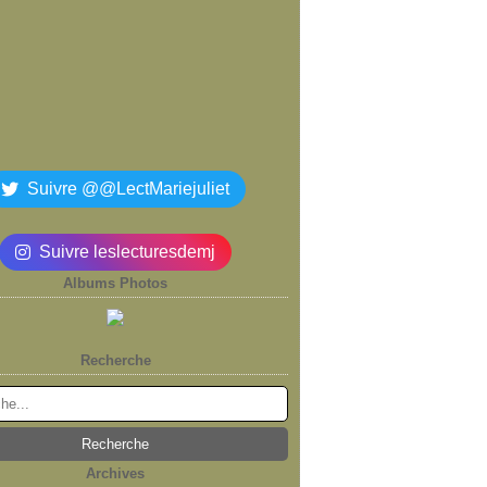
Suivre @@LectMariejuliet
Suivre leslecturesdemj
Albums Photos
Recherche
Archives