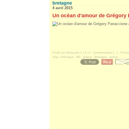
bretagne
4 avril 2015
Un océan d'amour de Grégory 
Posté par Mariejuliet à 12:12 -
Commentaires [
…
]
- Permal
Tags:
chronique
,
BD
,
j'adore
,
Bretagne
,
amour