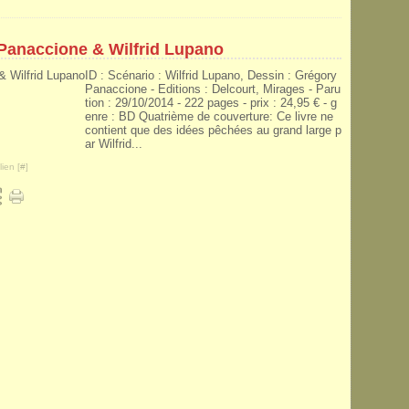
Panaccione & Wilfrid Lupano
ID : Scénario : Wilfrid Lupano, Dessin : Grégory
Panaccione - Editions : Delcourt, Mirages - Paru
tion : 29/10/2014 - 222 pages - prix : 24,95 € - g
enre : BD Quatrième de couverture: Ce livre ne
contient que des idées pêchées au grand large p
ar Wilfrid...
ien [
#
]