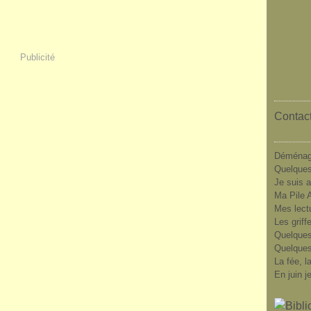
Publicité
Contact
Déménag
Quelques
Je suis a
Ma Pile A
Mes lect
Les griff
Quelques
Quelques
La fée, l
En juin j