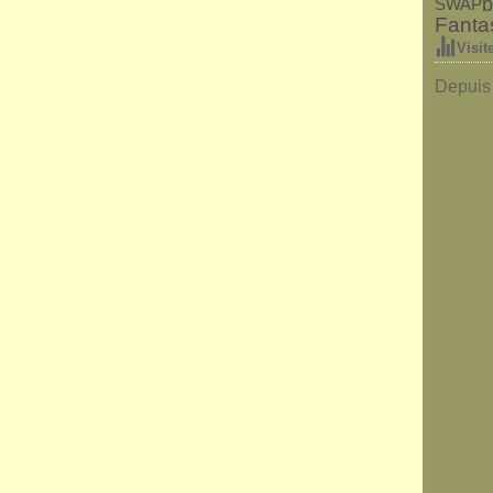
b
SWAP
Fanta
Visit
Depuis 