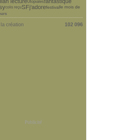
ilan lecture
fantastique
Utopiales
j'adore
sy
SF
le mois de
festival
colis reçu
eurs
la création
102 096
Publicité