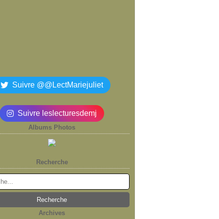
Suivre @@LectMariejuliet
Suivre leslecturesdemj
Albums Photos
Recherche
Archives