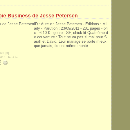
bie Business de Jesse Petersen
ID : Auteur : Jesse Petersen - Editions : Mil
ady - Parution : 23/09/2011 - 281 pages - pri
x : 6,10 € - genre : SF, chick-lit Quatrième d
e couverture : Tout ne va pas si mal pour S
arah et David. Leur mariage se porte mieux
que jamais, ils ont même monté...
ien [
#
]
2014
,
féminin