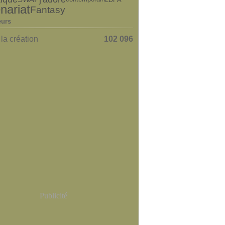
nariat
Fantasy
eurs
la création
102 096
Publicité