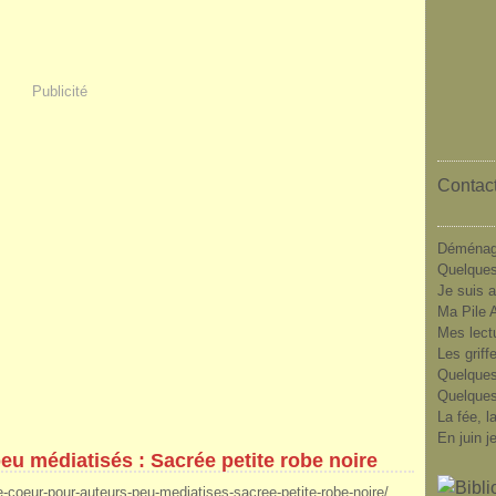
Publicité
Contact
Déménag
Quelques
Je suis a
Ma Pile A
Mes lect
Les griff
Quelques
Quelques
La fée, l
En juin j
u médiatisés : Sacrée petite robe noire
e-coeur-pour-auteurs-peu-mediatises-sacree-petite-robe-noire/