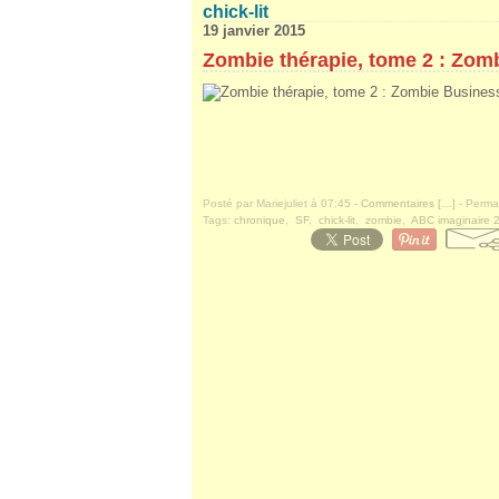
chick-lit
19 janvier 2015
Zombie thérapie, tome 2 : Zom
Posté par Mariejuliet à 07:45 -
Commentaires [
…
]
- Permal
Tags:
chronique
,
SF
,
chick-lit
,
zombie
,
ABC imaginaire 