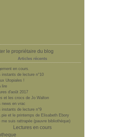
er le propriétaire du blog
Articles récents
ement en cours.
 instants de lecture n°10
ux Utopiales !
 lire
ures d'août 2017
es et les crocs de Jo Walton
 news en vrac
 instants de lecture n°9
a pie et le printemps de Elisabeth Ebory
e me suis rattrapée (pauvre bibliothèque)
Lectures en cours