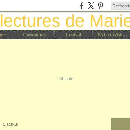
nge
Chroniques
Festival
PAL et Wish List
Publicité
>
CHICK-LIT