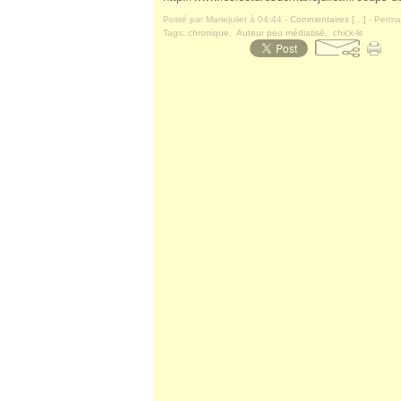
Posté par Mariejuliet à 04:44 -
Commentaires [
…
]
- Permal
Tags:
chronique
,
Auteur peu médiatisé
,
chick-lit