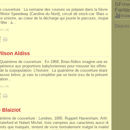
SF
Utop
Fanta
 couverture : La semaine des courses se prépare dans la fièvre
 Motor Speedway (Caroline du Nord), circuit de stock-car. Mais u
Visit
e sinistre, au coeur de la décharge qui jouxte le parcours, risque
fête : à...
Depuis 
ien [
#
]
ilson Aldiss
Quatrième de couverture : En 1968, Brian Aldiss imagine une ex
périence aux proportions babyloniennes pour mesurer les effets
de la surpopulation. L'histoire : La quatrième de couverture étant
assez brève, je vais la compléter par un texte issu de la présent
ation...
ien [
#
]
 Blaiziot
trième de couverture : Londres, 1895. Ruppert Haversham, Arth
Ruterford et Hubert Michel, trois vampires aux caractères aussi di
rents que marqués, tentent de vivre normalement malgré la maléd