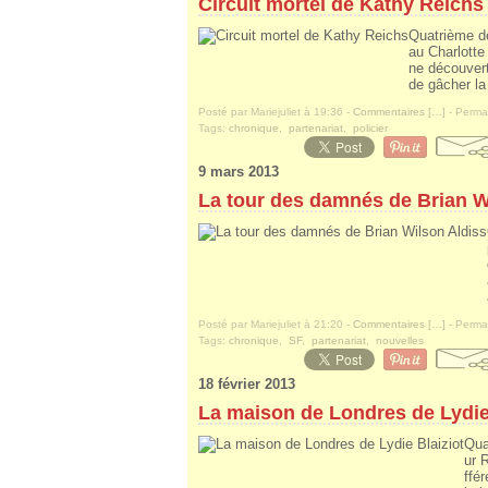
Circuit mortel de Kathy Reichs
Quatrième de
au Charlotte
ne découvert
de gâcher la 
Posté par Mariejuliet à 19:36 -
Commentaires [
…
]
- Permal
Tags:
chronique
,
partenariat
,
policier
9 mars 2013
La tour des damnés de Brian W
Posté par Mariejuliet à 21:20 -
Commentaires [
…
]
- Permal
Tags:
chronique
,
SF
,
partenariat
,
nouvelles
18 février 2013
La maison de Londres de Lydie
Qua
ur 
ffé