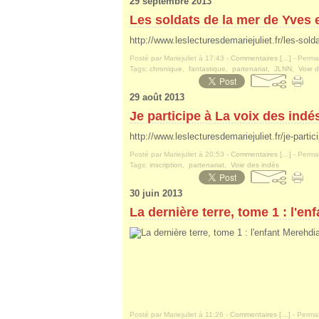
29 septembre 2013
Les soldats de la mer de Yves
http://www.leslecturesdemariejuliet.fr/les-sol
Posté par Mariejuliet à 17:43 -
Commentaires [
…
]
- Permal
Tags:
chronique
,
fantastique
,
partenariat
,
JLNN
,
Voie 
29 août 2013
Je participe à La voix des indé
http://www.leslecturesdemariejuliet.fr/je-parti
Posté par Mariejuliet à 20:53 -
Commentaires [
…
]
- Permal
Tags:
inscription
,
partenariat
,
Voie des indés
30 juin 2013
La dernière terre, tome 1 : l'e
Posté par Mariejuliet à 11:26 -
Commentaires [
…
]
- Permal