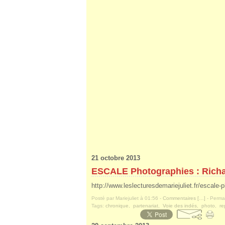
21 octobre 2013
ESCALE Photographies : Rich
http://www.leslecturesdemariejuliet.fr/escale-
Posté par Mariejuliet à 01:56 -
Commentaires [
…
]
- Permal
Tags:
chronique
,
partenariat
,
Voie des indés
,
photo
,
re