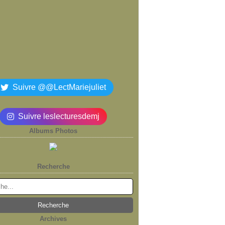
Suivre @@LectMariejuliet
Suivre leslecturesdemj
Albums Photos
Recherche
Archives