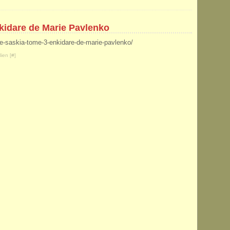
nkidare de Marie Pavlenko
e-de-saskia-tome-3-enkidare-de-marie-pavlenko/
ien [
#
]