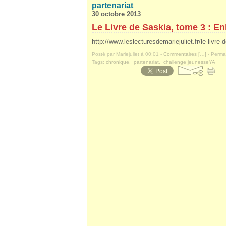
partenariat
30 octobre 2013
Le Livre de Saskia, tome 3 : E
http://www.leslecturesdemariejuliet.fr/le-livr
Posté par Mariejuliet à 00:01 -
Commentaires [
…
]
- Permal
Tags:
chronique
,
partenariat
,
challenge jeunesseYA