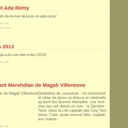
 et Ada Rémy
dats-de-la-mer-de-yves-et-ada-remy/
ien [
#
]
des indés
s 2013
cipe-a-la-voix-des-indes-2013/
ien [
#
]
nfant Merehdian de Magali Villeneuve
Quatrième de couverture : Un monument
al ruban de pierre se dresse en sentinelle
au bord des brumes éternelles. Les hom
mes leur ont donné un nom : la Dernière
Terre. Dans la cité-capitale des Cinq Terri
toires, Cahir, jeune homme frêle, maladif,
aux mœurs...
ien [
#
]