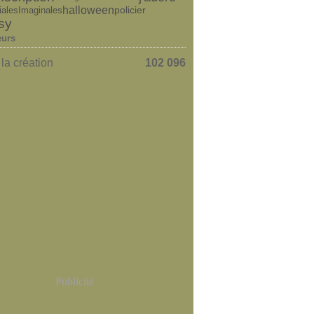
halloween
iales
policier
Imaginales
sy
eurs
la création
102 096
Publicité