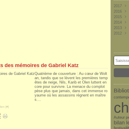
2017
2016
Nove
2015
Octob
Déce
2014
Sept
Nove
Déce
2013
Août
Octob
Nove
Déce
2012
Juille
Sept
Octob
Nove
Déce
Juin
Août
Sept
Octob
Nove
Déce
(
Mai
Juille
Août
Sept
Octob
Nove
(
Avril
Juin
Juille
Août
Sept
Octob
(
(
Mars
Mai
Juin
Juille
Août
Sept
(
(
Févri
Avril
Mai
Juin
Juille
Août
(
(
(
its des mémoires de Gabriel Katz
Janvi
Mars
Avril
Mai
Juin
Juille
(
(
(
Févri
Mars
Avril
Mai
Juin
(
(
(
Quatrième de couverture : Au cœur de Wolt
Janvi
Févri
Mars
Avril
Mai
(
(
an, tandis que se lèvent les premières temp
êtes de neige, Nils, Karib et Olen luttent en
Janvi
Févri
Mars
core pour survivre. La menace du complot
Janvi
Févri
Bibli
pèse plus que jamais, dans cet immense ro
Janvi
yaume où les assassins règnent en maître
contempo
s....
ch
ien [
#
]
Auteur p
bilan l
i
festival