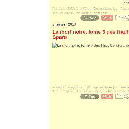
icti
Posté par Mariejuliet à 06:14 -
Commentaires [
…
]
- Permal
Tags:
chronique
,
fantastique
,
partenariat
3 février 2013
La mort noire, tome 5 des Haut
Spare
Posté par Mariejuliet à 13:49 -
Commentaires [
…
]
- Permal
Tags:
chronique
,
Fantasy
,
partenariat
,
ABC imaginaire 