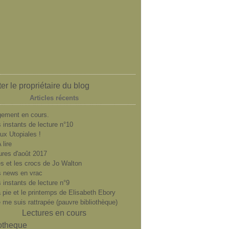
er le propriétaire du blog
Articles récents
ement en cours.
 instants de lecture n°10
ux Utopiales !
 lire
ures d'août 2017
es et les crocs de Jo Walton
 news en vrac
 instants de lecture n°9
a pie et le printemps de Elisabeth Ebory
e me suis rattrapée (pauvre bibliothèque)
Lectures en cours