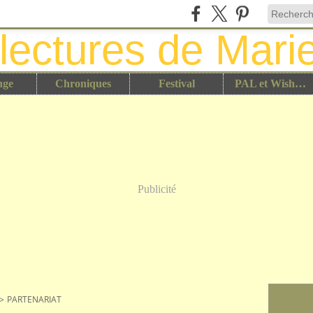
nge
Chroniques
Festival
PAL et Wish List
Publicité
>
PARTENARIAT