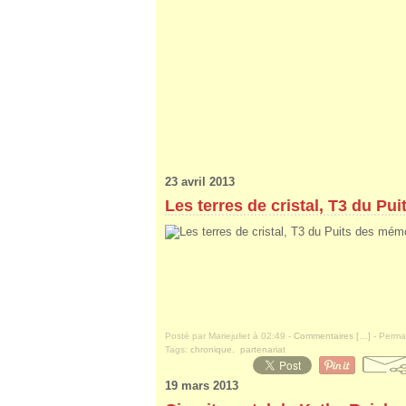
23 avril 2013
Les terres de cristal, T3 du Pu
Posté par Mariejuliet à 02:49 -
Commentaires [
…
]
- Permal
Tags:
chronique
,
partenariat
19 mars 2013