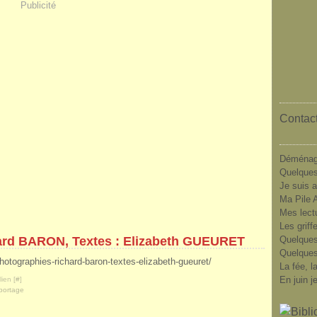
Publicité
Contact
Déménag
Quelques
Je suis a
Ma Pile A
Mes lect
Les griff
ard BARON, Textes : Elizabeth GUEURET
Quelques
Quelques
photographies-richard-baron-textes-elizabeth-gueuret/
La fée, l
En juin j
ien [
#
]
portage