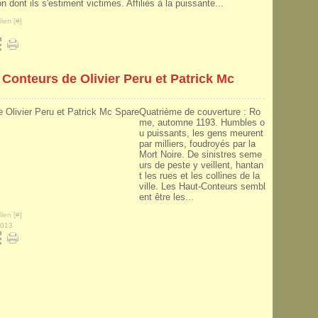
on dont ils s'estiment victimes. Affiliés à la puissante...
ien [
#
]
 Conteurs de Olivier Peru et Patrick Mc
Quatrième de couverture : Ro
me, automne 1193. Humbles o
u puissants, les gens meurent
par milliers, foudroyés par la
Mort Noire. De sinistres seme
urs de peste y veillent, hantan
t les rues et les collines de la
ville. Les Haut-Conteurs sembl
ent être les...
ien [
#
]
2013