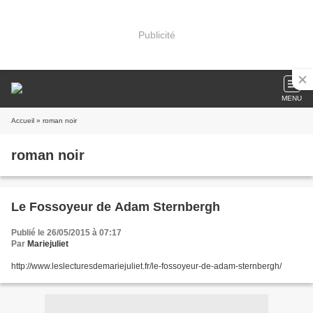
Publicité
MENU
Accueil
» roman noir
roman noir
Le Fossoyeur de Adam Sternbergh
Publié le 26/05/2015 à 07:17
Par
Mariejuliet
http://www.leslecturesdemariejuliet.fr/le-fossoyeur-de-adam-sternbergh/