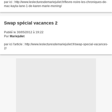
par ici : http://www.leslecturesdemariejuliet.fr/fievre-noire-les-chroniques-de-
mac-kayla-lane-1-de-karen-marie-moning/
Swap spécial vacances 2
Publié le 30/05/2012 à 19:22
Par
Mariejuliet
par ici l'article : http://www.leslecturesdemariejuliet.fr/swap-special-vacances-
2/