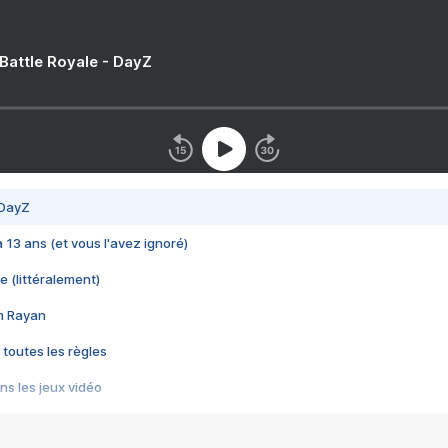
 Battle Royale - DayZ
 DayZ
 a 13 ans (et vous l'avez ignoré)
e (littéralement)
im Rayan
 toutes les règles
s les jeux vidéo
us choquant de Rockstar ? - Le scandale BULLY