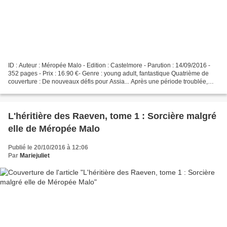
ID : Auteur : Méropée Malo - Edition : Castelmore - Parution : 14/09/2016 -
352 pages - Prix : 16.90 €- Genre : young adult, fantastique Quatrième de
couverture : De nouveaux défis pour Assia... Après une période troublée,
tout va désormais pour le mieux...
L'héritière des Raeven, tome 1 : Sorcière malgré
elle de Méropée Malo
Publié le 20/10/2016 à 12:06
Par
Mariejuliet