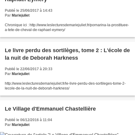
Publié le 25/06/2017 à 14:43
Par
Mariejuliet
Chronique ici : http://www.leslecturesdemariejuliet.fr/pornarina-la-prostituee-
a-tete-de-cheval-de-raphael-eymery/
Le livre perdu des sortilèges, tome 2 : L'école de
la nuit de Deborah Harkness
Publié le 22/06/2017 à 20:33
Par
Mariejuliet
http://www.leslecturesdemariejuliet.fr/le-livre-perdu-des-sortileges-tome-2-
lecole-de-la-nuit-de-deborah-harkness/
Le Village d'Emmanuel Chastellière
Publié le 06/12/2016 à 11:04
Par
Mariejuliet