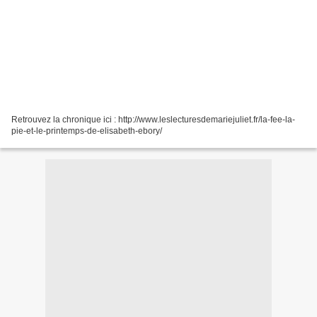
Retrouvez la chronique ici : http://www.leslecturesdemariejuliet.fr/la-fee-la-
pie-et-le-printemps-de-elisabeth-ebory/