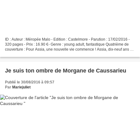
ID : Auteur : Méropée Malo - Edition : Castelmore - Parution : 17/02/2016 -
320 pages - Prix : 16.90 €- Genre : young adult, fantastique Quatrième de
couverture : Pour Assia, une nouvelle vie commence ! Assia, dix-neuf ans et
bac en poche, rentre chez...
Je suis ton ombre de Morgane de Caussarieu
Publié le 30/08/2016 à 09:57
Par
Mariejuliet