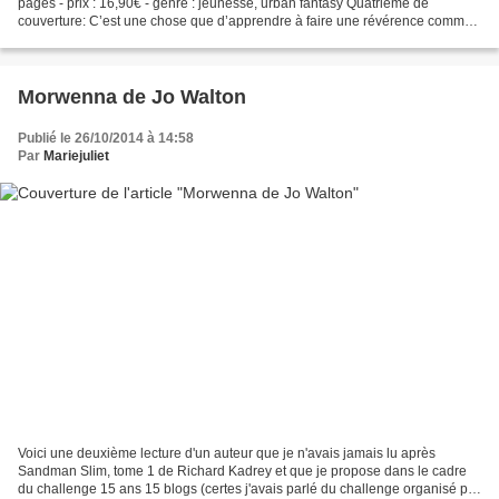
pages - prix : 16,90€ - genre : jeunesse, urban fantasy Quatrième de
couverture: C’est une chose que d’apprendre à faire une révérence comme
il faut. C’en est une autre que d’apprendre...
Morwenna de Jo Walton
Publié le 26/10/2014 à 14:58
Par
Mariejuliet
Voici une deuxième lecture d'un auteur que je n'avais jamais lu après
Sandman Slim, tome 1 de Richard Kadrey et que je propose dans le cadre
du challenge 15 ans 15 blogs (certes j'avais parlé du challenge organisé par