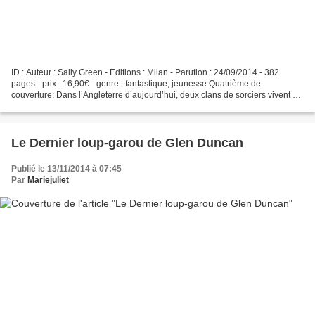
ID : Auteur : Sally Green - Editions : Milan - Parution : 24/09/2014 - 382
pages - prix : 16,90€ - genre : fantastique, jeunesse Quatrième de
couverture: Dans l’Angleterre d’aujourd’hui, deux clans de sorciers vivent en
secret au côté des humains : les...
Le Dernier loup-garou de Glen Duncan
Publié le 13/11/2014 à 07:45
Par
Mariejuliet