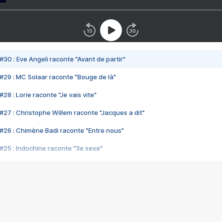
#30 : Eve Angeli raconte "Avant de partir"
#29 : MC Solaar raconte "Bouge de là"
28 : Lorie raconte "Je vais vite"
#27 : Christophe Willem raconte "Jacques a dit"
#26 : Chimène Badi raconte "Entre nous"
#25 : Indochine raconte "3e sexe"
#24 : Zaho raconte "C'est chelou"
#23 : Patrick Bruel raconte "Au café des délices"
#22 : Kyo raconte "Le chemin"
#21 : Nolwenn Leroy raconte "Cassé"