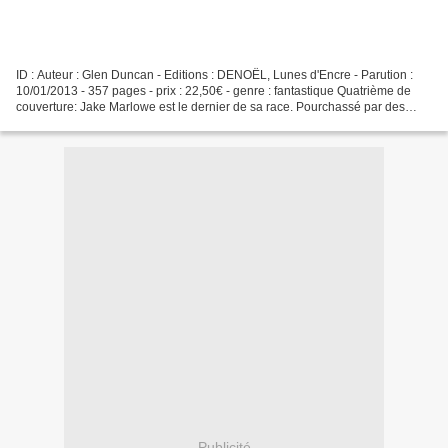
ID : Auteur : Glen Duncan - Editions : DENOËL, Lunes d'Encre - Parution :
10/01/2013 - 357 pages - prix : 22,50€ - genre : fantastique Quatrième de
couverture: Jake Marlowe est le dernier de sa race. Pourchassé par des
tueurs fanatiques qui ont juré de...
Publicité