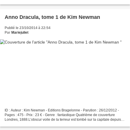
Cornwall). ID : Auteur : Jo Walton...
Anno Dracula, tome 1 de Kim Newman
Publié le 23/10/2014 à 22:54
Par
Mariejuliet
ID : Auteur : Kim Newman - Editions Bragelonne - Parution : 26/12/2012 -
Pages : 475 - Prix : 23 € - Genre : fantastique Quatrième de couverture
Londres, 1888.L’obscur voile de la terreur est tombé sur la capitale depuis
que la reine Victoria s’est unie...