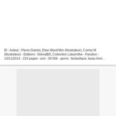
ID : Auteur : Pierre Dubois, Elian Black'Mor (Illustrateur), Carine M
(Illustrateur) - Editions : GlénatBD, Collection Labyrinthe - Parution :
13/11/2014 - 224 pages - prix : 39.50€ - genre : fantastique, beau-livre
Quatrième de couverture: Vous savez...