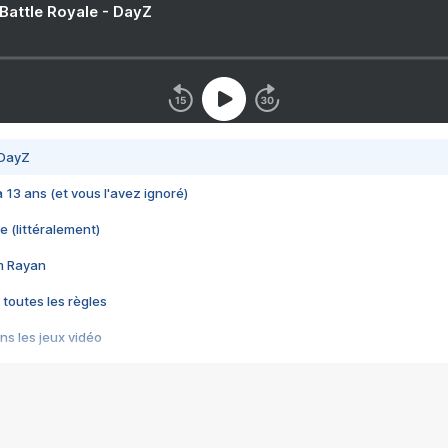
 Battle Royale - DayZ
 DayZ
 a 13 ans (et vous l'avez ignoré)
e (littéralement)
im Rayan
 toutes les règles
s les jeux vidéo
us choquant de Rockstar ? - Le scandale BULLY
e plus moche de Steam
du RÊVE tourne au CAUCHEMAR